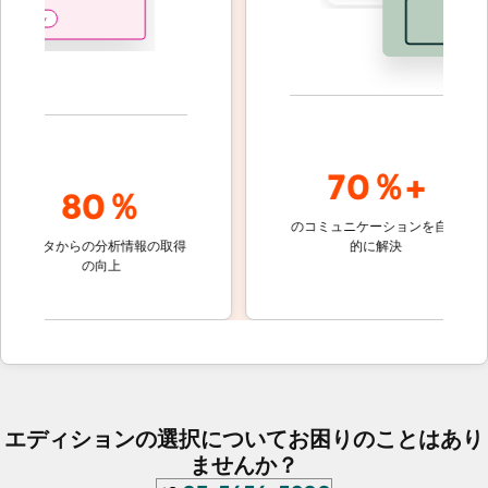
70％+
80％
のコミュニケーションを自動
顧客対応
ータからの分析情報の取得
的に解決
しないチ
の向上
ケット
エディションの選択についてお困りのことはあり
ませんか？