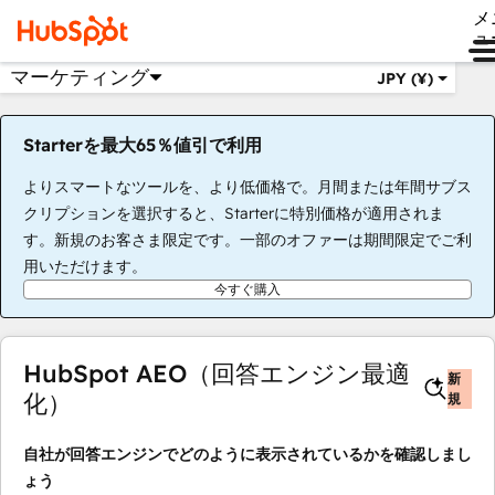
メ
ュ
マーケティング
JPY (¥)
Starterを最大65％値引で利用
よりスマートなツールを、より低価格で。月間または年間サブス
クリプションを選択すると、Starterに特別価格が適用されま
す。新規のお客さま限定です。一部のオファーは期間限定でご利
用いただけます。
今すぐ購入
HubSpot AEO（回答エンジン最適
新
化）
規
自社が回答エンジンでどのように表示されているかを確認しまし
ょう