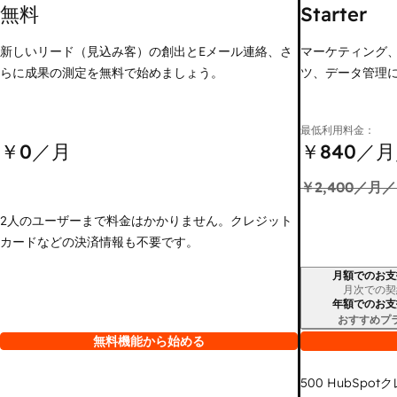
無料
Starter
新しいリード（見込み客）の創出とEメール連絡、さ
マーケティング
らに成果の測定を無料で始めましょう。
ツ、データ管理
最低利用料金：
￥0
／月
￥840
／月
￥2,400
／月／
2人のユーザーまで料金はかかりません。クレジット
カードなどの決済情報も不要です。
月額でのお支
請求期間
月次での契
年額でのお支
おすすめプ
無料機能から始める
500
HubSpot