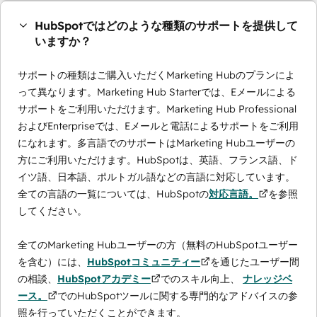
HubSpotではどのような種類のサポートを提供して
いますか？
サポートの種類はご購入いただくMarketing Hubのプランによ
って異なります。Marketing Hub Starterでは、Eメールによる
サポートをご利用いただけます。Marketing Hub Professional
およびEnterpriseでは、Eメールと電話によるサポートをご利用
になれます。多言語でのサポートはMarketing Hubユーザーの
方にご利用いただけます。HubSpotは、英語、フランス語、ド
イツ語、日本語、ポルトガル語などの言語に対応しています。
全ての言語の一覧については、HubSpotの
対応言語。
を参照
してください。
全てのMarketing Hubユーザーの方（無料のHubSpotユーザー
を含む）には、
HubSpotコミュニティー
を通じたユーザー間
の相談、
HubSpotアカデミー
でのスキル向上、
ナレッジベ
ース。
でのHubSpotツールに関する専門的なアドバイスの参
照を行っていただくことができます。