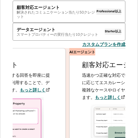
顧客対応エージェント
Professional以上
解決されたコミュニケーション当たり
50
クレジ
ット
データエージェント
Starter以上
スマートプロパティーの実行当たり
10
クレジット
カスタムプランを作成
AIエージェント
ント
顧客対応エージェン
関する回答を即座に提
迅速かつ正確な対応で問い合わせ
を利用することで、デ
に応じてエスカレーションするこ
ます。
もっと詳しく
複雑なケースやロイヤルティーの
ます。
もっと詳しく