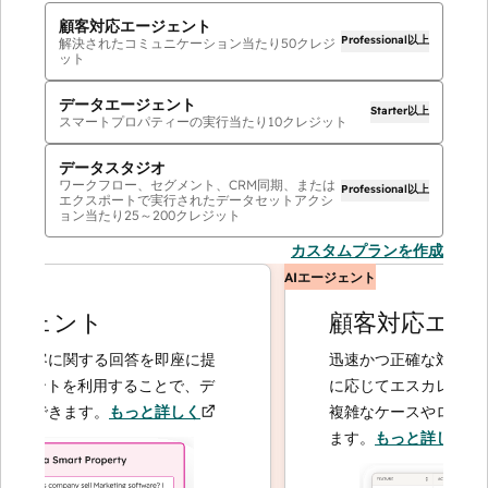
顧客対応エージェント
Professional以上
解決されたコミュニケーション当たり
50
クレジ
ット
データエージェント
Starter以上
スマートプロパティーの実行当たり
10
クレジット
データスタジオ
ワークフロー、セグメント、CRM同期、または
Professional以上
エクスポートで実行されたデータセットアクシ
ョン当たり
25
～
200
クレジット
カスタムプランを作成
AIエージェント
ジェント
顧客対応エージ
顧客に関する回答を即座に提
迅速かつ正確な対応で問い
ェントを利用することで、デ
に応じてエスカレーション
大できます。
もっと詳しく
複雑なケースやロイヤルテ
ます。
もっと詳しく