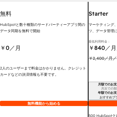
無料
Starter
HubSpotと数十種類のサードパーティーアプリ間の
マーケティング
データ同期を無料で開始
ツ、データ管理
最低利用料金：
￥0
／月
￥840
／月
￥2,400
／月／
2人のユーザーまで料金はかかりません。クレジット
カードなどの決済情報も不要です。
月額でのお支
請求期間
月次での契
年額でのお支
おすすめプ
無料機能から始める
500
HubSpot