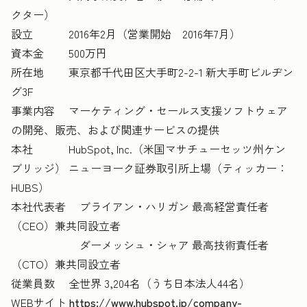
クター）
設立 2016年2月（営業開始 2016年7月）
資本金 500万円
所在地 東京都千代田区大手町2-2-1 新大手町ビルヂン
グ3F
事業内容 マーケティング・セールス支援ソフトウェア
の開発、販売、および関連サービスの提供
本社 HubSpot, Inc.（米国マサチューセッツ州ケン
ブリッジ） ニューヨーク証券取引所上場（ティッカー：
HUBS）
本社代表者 ブライアン・ハリガン 最高経営責任者
（CEO）兼共同設立者
ダーメッシュ・シャア 最高技術責任者
（CTO）兼共同設立者
従業員数 全世界 3,204名（うち日本法人44名）
WEBサイト
https://www.hubspot.jp/company-