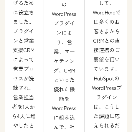
げるため
して、
の
に役立ち
WordHerdで
WordPress
ました。
は多くのお
プラグイ
プラグイ
客さまから
ンによ
ンと営業
CRMとの直
り、営
支援CRM
接連携のご
業、マー
によって
要望を頂い
ケティン
営業プロ
ています。
グ、CRM
セスが洗
HubSpotの
といった
練され、
WordPressプ
優れた機
営業担当
ラグイン
能を
者を1人か
は、こうし
WordPress
ら4人に増
た課題に応
に組み込
やしたと
えられるだ
んで、社