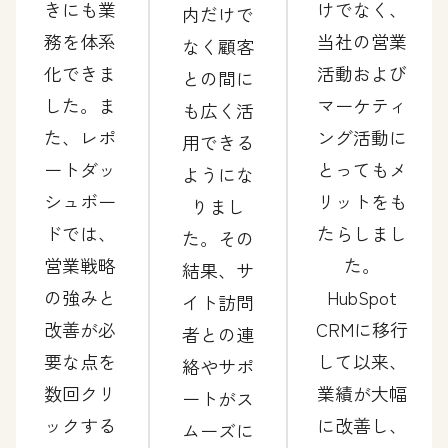
きにも業
けでなく、
内だけで
務を体系
当社の営業
なく顧客
化できま
活動および
との間に
した。ま
マーケティ
も広く活
た、レポ
ング活動に
用できる
ートダッ
とってもメ
ようにな
シュボー
リットをも
りまし
ドでは、
たらしまし
た。その
営業戦略
た。
結果、サ
の強みと
HubSpot
イト訪問
改善が必
CRMに移行
者との連
要な点を
して以来、
絡やサポ
数回クリ
業績が大幅
ートがス
ックする
に改善し、
ムーズに