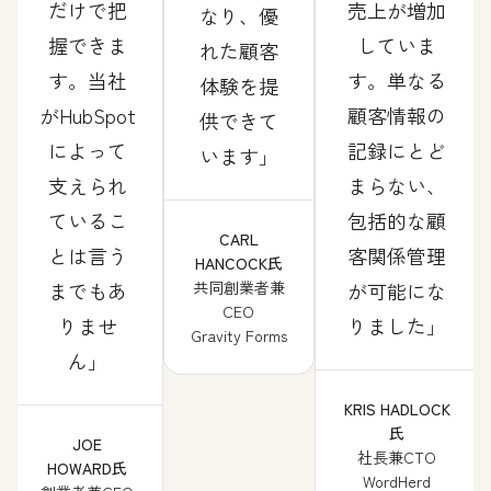
だけで把
売上が増加
なり、優
握できま
していま
れた顧客
す。当社
す。単なる
体験を提
がHubSpot
顧客情報の
供できて
によって
記録にとど
います
支えられ
まらない、
ているこ
包括的な顧
CARL
とは言う
客関係管理
HANCOCK氏
までもあ
共同創業者兼
が可能にな
CEO
りませ
りました
Gravity Forms
ん
KRIS HADLOCK
氏
JOE
社長兼CTO
HOWARD氏
WordHerd