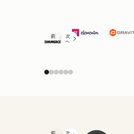
前
次
へ
へ
前
次