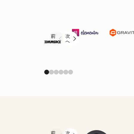
前
次
へ
へ
前
次