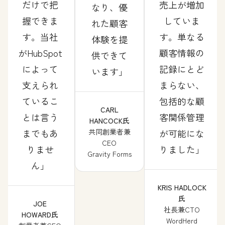
だけで把
売上が増加
なり、優
握できま
していま
れた顧客
す。当社
す。単なる
体験を提
がHubSpot
顧客情報の
供できて
によって
記録にとど
います
支えられ
まらない、
ているこ
包括的な顧
CARL
とは言う
客関係管理
HANCOCK氏
までもあ
共同創業者兼
が可能にな
CEO
りませ
りました
Gravity Forms
ん
KRIS HADLOCK
氏
JOE
社長兼CTO
HOWARD氏
WordHerd