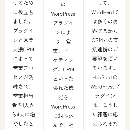
げるため
して、
の
に役立ち
WordHerdで
WordPress
ました。
は多くのお
プラグイ
プラグイ
客さまから
ンによ
ンと営業
CRMとの直
り、営
支援CRM
接連携のご
業、マー
によって
要望を頂い
ケティン
営業プロ
ています。
グ、CRM
セスが洗
HubSpotの
といった
練され、
WordPressプ
優れた機
営業担当
ラグイン
能を
者を1人か
は、こうし
WordPress
ら4人に増
た課題に応
に組み込
やしたと
えられるだ
んで、社