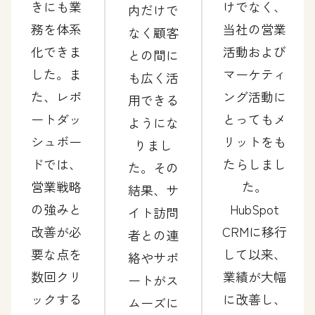
きにも業
けでなく、
内だけで
務を体系
当社の営業
なく顧客
化できま
活動および
との間に
した。ま
マーケティ
も広く活
た、レポ
ング活動に
用できる
ートダッ
とってもメ
ようにな
シュボー
リットをも
りまし
ドでは、
たらしまし
た。その
営業戦略
た。
結果、サ
の強みと
HubSpot
イト訪問
改善が必
CRMに移行
者との連
要な点を
して以来、
絡やサポ
数回クリ
業績が大幅
ートがス
ックする
に改善し、
ムーズに