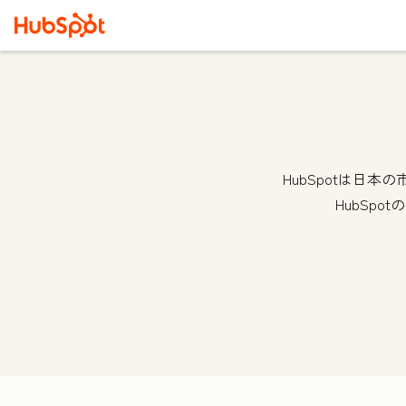
HubSpotは日
HubSp