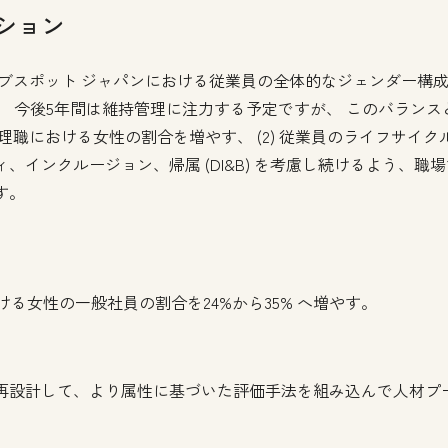
ション
、ハブスポット ジャパンにおける従業員の全体的なジェンダー構成
す。 今後5年間は維持管理に注力する予定ですが、 このバランス
に管理職における女性の割合を増やす、 (2) 従業員のライフサイ
、インクルージョン、帰属 (DI&B) を考慮し続けるよう、職
す。
ける女性の一般社員の割合を24%から35% へ増やす。
再設計して、より属性に基づいた評価手法を組み込んで人材プ