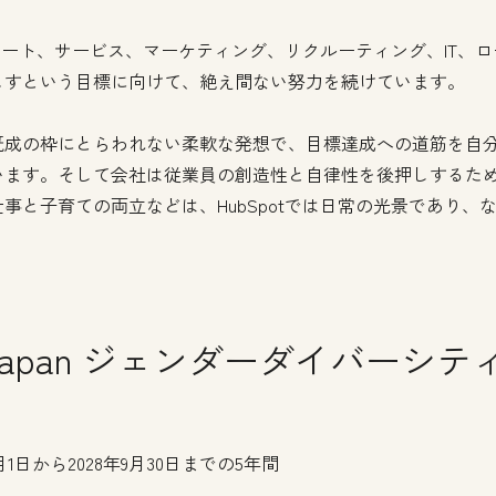
サポート、サービス、マーケティング、リクルーティング、IT
こすという目標に向けて、絶え間ない努力を続けています。
既成の枠にとらわれない柔軟な発想で、目標達成への道筋を自
います。そして会社は従業員の創造性と自律性を後押しするた
事と子育ての両立などは、HubSpotでは日常の光景であり、
t Japan ジェンダーダイバーシテ
月1日から2028年9月30日までの5年間