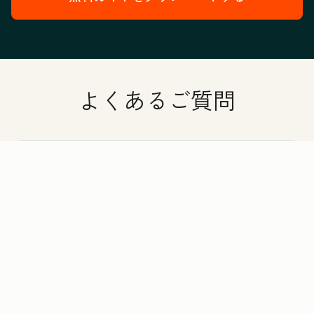
よくあるご質問
AEO Graderの活用方法を教えてください。
AIエンジンとは？
回答可視化ツールとは？
AEO Graderでは、どのようなAIエンジンを