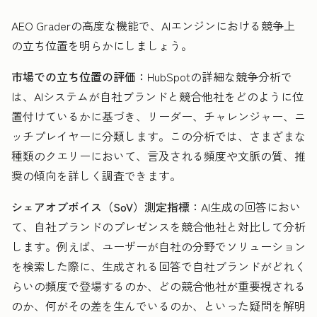
AEO Graderの高度な機能で、AIエンジンにおける競争上
の立ち位置を明らかにしましょう。
市場での立ち位置の評価：
HubSpotの詳細な競争分析で
は、AIシステムが自社ブランドと競合他社をどのように位
置付けているかに基づき、リーダー、チャレンジャー、ニ
ッチプレイヤーに分類します。この分析では、さまざまな
種類のクエリーにおいて、言及される頻度や文脈の質、推
奨の傾向を詳しく調査できます。
シェアオブボイス（SoV）測定指標：
AI生成の回答におい
て、自社ブランドのプレゼンスを競合他社と対比して分析
します。例えば、ユーザーが自社の分野でソリューション
を検索した際に、生成される回答で自社ブランドがどれく
らいの頻度で登場するのか、どの競合他社が重要視される
のか、何がその差を生んでいるのか、といった疑問を解明