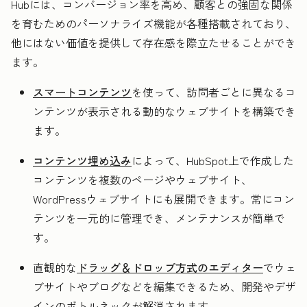
Hubには、コンバージョン率を高め、顧客との強固な関係
を育むためのパーソナライズ機能が各種搭載されており、
他にはない価値を提供して存在感を際立たせることができ
ます。
スマートコンテンツ
を使って、訪問者ごとに異なるコ
ンテンツが表示される動的なウェブサイトを構築でき
ます。
コンテンツ埋め込み
によって、HubSpot上で作成した
コンテンツを複数のページやウェブサイト、
WordPressウェブサイトにも展開できます。常にコン
テンツを一元的に管理でき、メンテナンスが簡単で
す。
直観的な
ドラッグ＆ドロップ方式のエディター
でウェ
ブサイトやブログなどを編集できるため、開発やデザ
インのボトルネックが解消されます。