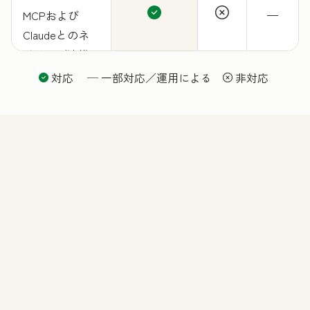
MCPおよび
—
Claudeとのネ
イティブ連携
によるAI拡張性
対応
—
一部対応／運用による
非対応
（今後さらに
APIツールを追
加予定）
機能
revenue Hub