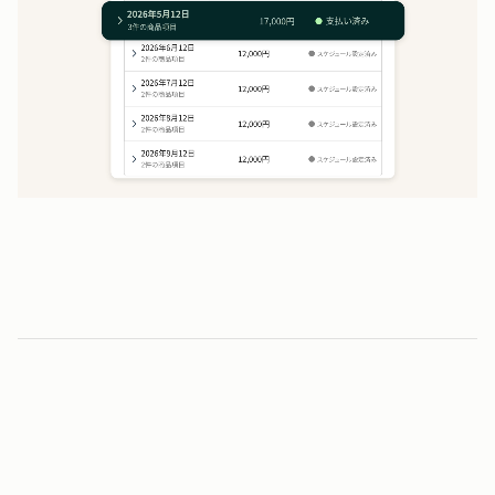
2
0
時間
0
0
1
1
毎月の請求業務にかかる時間を削減
2
2
3
3
5
0
％
4
4
0
0
5
5