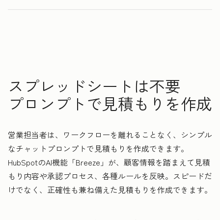
0
0
1
1
見積もりから契約締結までにかかる時間
2
2
3
3
3
倍
4
4
0
5
5
1
スプレッドシートは不要
6
6
2
プロンプトで見積もりを作成
7
7
3
8
8
4
営業担当者は、ワークフローを離れることなく、シンプル
9
9
5
なチャットプロンプトで見積もりを作成できます。
0
0
6
HubSpotのAI機能「Breeze」が、顧客情報を踏まえて見積
1
1
7
もり内容や承認プロセス、各種ルールを反映。スピードだ
2
8
けでなく、正確性も兼ね備えた見積もりを作成できます。
3
9