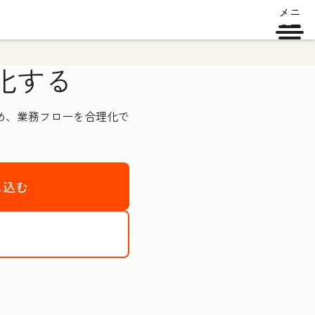
メニ
ュー
化する
高め、業務フローを合理化で
し込む