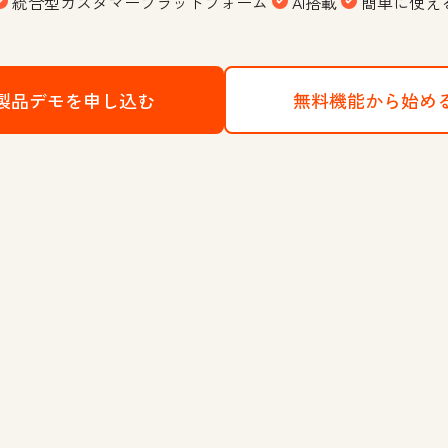
統合型カスタマープラットフォーム
AI搭載
簡単に使え
製品デモを申し込む
HubSpotのCRMプラットフォー
無料機能から始め