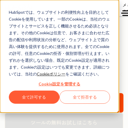
メ
ュ
HubSpotでは、ウェブサイトの利便性向上を目的として
Cookieを使用しています。一部のCookieは、当社のウェ
ブサイトとサービスを正しく機能させるため必須となり
ます。その他のCookieは任意で、お客さまに合わせた広
HubSpotノウハウ無料
告の配信や利用状況の分析など、ウェブサイト上で質の
ダウンロード資料
高い体験を提供するために使用されます。全てのCookie
の許可、任意のCookieの拒否・個別管理が行えます。い
ずれかを選択しない場合、既定のCookie設定が適用され
HubSpotの無料のお役立ち資料や製品を活用して、
ます。Cookieの設定はいつでも変更できます。詳細につ
新規見込み客の創出、購買意欲醸成、顧客化にお役立てく
いては、当社の
Cookieポリシー
をご確認ください。
ださい。
Cookie設定を管理する
全て許可する
全て拒否する
すべてのリソースを見る ↓
ツールの無料お試しはこちら