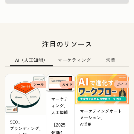
注目のリソース
AI（人工知能）
マーケティング
営業
ツール
ガイド
ガイド
マーケテ
ィング,
マーケティングオート
人工知能
メーション,
SEO,
【2025
AI活用
ブランディング,
年版】