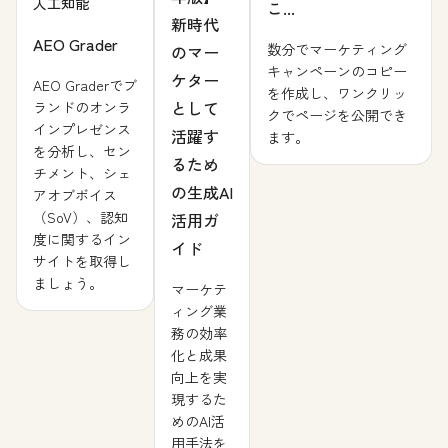
人工知能
こ...
新時代
AEO Grader
数分でマーケティング
のマー
キャンペーンのコピー
ケター
AEO Graderでブ
を作成し、ワンクリッ
として
ランドのオンラ
クでページを公開でき
インプレゼンス
活躍す
ます。
を分析し、セン
るため
チメント、シェ
の生成AI
アオブボイス
（SoV）、認知
活用ガ
度に関するイン
イド
サイトを取得し
ましょう。
マーケテ
ィング業
務の効率
化と成果
向上を実
現するた
めのAI活
用手法を