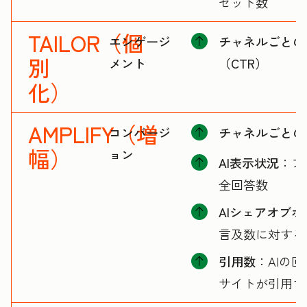
セット数
TAILOR（個
エンゲージ
チャネルごとの
別
メント
（CTR）
化）
AMPLIFY（増
コンバージ
チャネルごとの
幅）
ョン
AI表示状況
：ブ
全回答数
AIシェアオブボ
言及数に対する
引用数
：AIの
サイトが引用さ