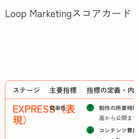
Loop Marketingスコアカード
ステージ
主要指標
指標の定義・内
EXPRESS（表
効率性
制作の所要時間
現）
画から公開まで
コンテンツ費用