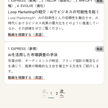
1. EXPRESS（表現）, 2. TAILOR（個別化）, 3. AMPLIFY（増
動画
幅）, 4. EVOLVE（進化）
Loop Marketingの紹介：AIでビジネスの可能性を拓く
Loop Marketingが、AIの効率性と人の信頼性を融合させ、AI
時代におけるビジネス成果の最大化をどのように推進してい
るか、その詳細をぜひご覧ください。
動画を視聴する（英語）
1. EXPRESS（表現）
動画
AIを活用した市場調査の手法
市場分析、オーディエンスの特定、ブランド指針の策定など
を通じて、施策の戦略的な土台を確立する方法をご紹介しま
す。
動画を視聴する（英語）
前
次
1
2
へ
へ