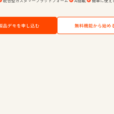
統合型カスタマープラットフォーム
AI搭載
簡単に使え
製品デモを申し込む
HubSpotのCRMプラットフォー
無料機能から始め