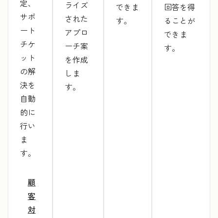
定、
ライズ
できま
回答を得
サポ
された
す。
ることが
ート
アプロ
できま
チケ
ーチ案
す。
ット
を作成
の解
しま
決を
す。
自動
的に
行い
ま
す。
顧
客
対