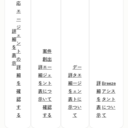
応
エ
ー
ジ
詳
ェ
細
ン
を
ト
案件
表
の
創出
示
詳
詳
エー
デー
細
細
ジェ
詳
タエ
を
を
ント
細
ージ
詳
Breeze
確
表
につ
を
ェン
細
アシス
認
示
いて
表
トに
を
タント
す
確認
示
つい
表
につい
る
する
て
示
て