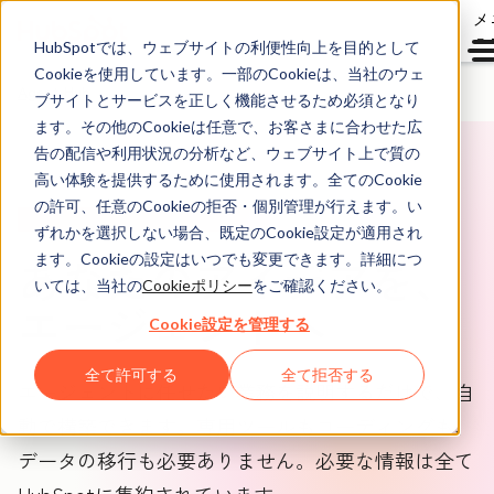
メ
ュ
HubSpotでは、ウェブサイトの利便性向上を目的として
Cookieを使用しています。一部のCookieは、当社のウェ
Agent Hub
ブサイトとサービスを正しく機能させるため必須となり
ます。その他のCookieは任意で、お客さまに合わせた広
告の配信や利用状況の分析など、ウェブサイト上で質の
高い体験を提供するために使用されます。全てのCookie
の許可、任意のCookieの拒否・個別管理が行えます。い
エージェント作成ツール（ベータ版）
ずれかを選択しない場合、既定のCookie設定が適用され
あなたのアイデアを、
ます。Cookieの設定はいつでも変更できます。詳細につ
いては、当社の
Cookieポリシー
をご確認ください。
エージェントへ
Cookie設定を管理する
全て許可する
全て拒否する
エージェントに任せたい業務を説明するだけで、自
動で構築できます。専用ツールもコーディングも、
データの移行も必要ありません。必要な情報は全て