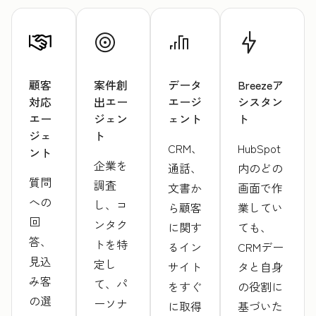
顧客
案件創
データ
Breezeア
対応
出エー
エージ
シスタン
エー
ジェン
ェント
ト
ジェ
ト
CRM、
HubSpot
ント
企業を
通話、
内のどの
質問
調査
文書か
画面で作
への
し、コ
ら顧客
業してい
回
ンタク
に関す
ても、
答、
トを特
るイン
CRMデー
見込
定し
サイト
タと自身
み客
て、パ
をすぐ
の役割に
の選
ーソナ
に取得
基づいた