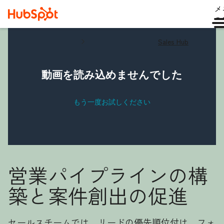
メ
ュ
Sales Hub
営業パイプラインの構
築と案件創出の促進
セールスチームでは、リードの優先順位付け、フォ