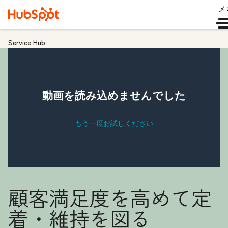
メ
ュ
Service Hub
顧客満足度を高めて定
着・維持を図る