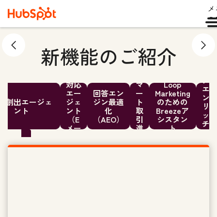
メ
ュ
新機能のご紹介
デ
ー
顧客
ス
タ
対応
マ
Loop
エ
エー
回答エン
ー
Marketing
ン
件創出エージェ
ジェ
ジン最適
ト
のための
リ
ント
ント
化
取
Breezeア
ッ
（E
（AEO）
引
シスタン
チ
メー
進
ト
メ
ル）
行
ン
ト