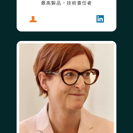
最高製品・技術責任者
プロフィール
ダンカン・レノックス
フォローする
ダンカン・レ