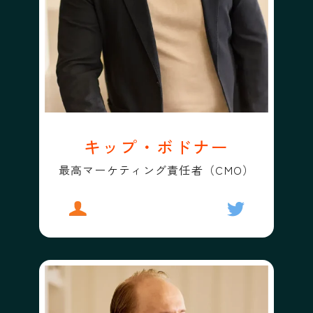
キップ・ボドナー
最高マーケティング責任者（CMO）
プロフィール
キップ・ボドナー
フォローする
キップ・ボド