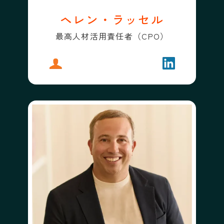
ヘレン・ラッセル
最高人材活用責任者（CPO）
プロフィール
ヘレン・ラッセル
フォローする
ヘレン・ラッ