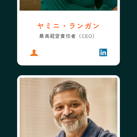
ヤミニ・ランガン
最高経営責任者（CEO）
プロフィール
ヤミニ・ランガン
フォローする
ヤミニ・ラン