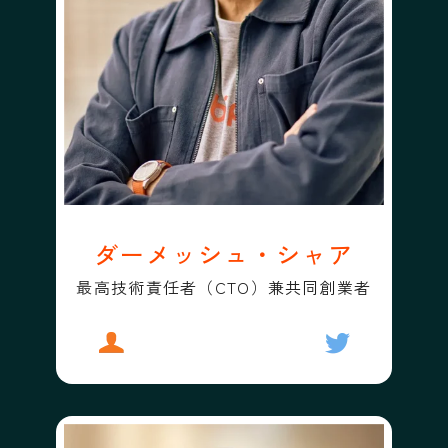
ダーメッシュ・シャア
最高技術責任者（CTO）兼共同創業者
プロフィール
ダーメッシュ・シャア
フォローする
ダーメッシュ