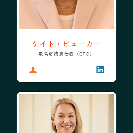
ケイト・ビューカー
最高財務責任者（CFO）
プロフィール
ケイト・ビューカー
フォローする
ケイト・ビュ