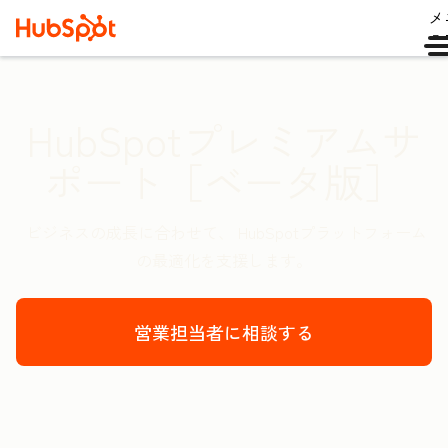
メ
ュ
HubSpotプレミアムサ
ポート［ベータ版］
ビジネスの成長に合わせて、 HubSpotプラットフォーム
の最適化を支援します。
営業担当者に相談する