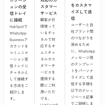
をカスタマ
スタマー
ョンの受
イズして送
サービス
信トレイ
信
顧客が日
に接続
ユーザーと自
頃使って
HubSpotで
社ブランド間
いるチャ
WhatsApp
のつながりを
ネルで対
Businessア
深めるため
応するオ
カウントを
に、WhatsApp
ムニチャ
コミュニケ
メッセージ用
ネルカス
ーション受
のテンプレー
タマーサ
信トレイに
トをパーソナ
ービスを
チャネルと
ライズして送
提供する
して接続す
信する手順を
際にご利
る方法をご
以下のナレッ
用いただ
紹介しま
ジベース記事
ける、
す。
でご説明しま
HubSpotの