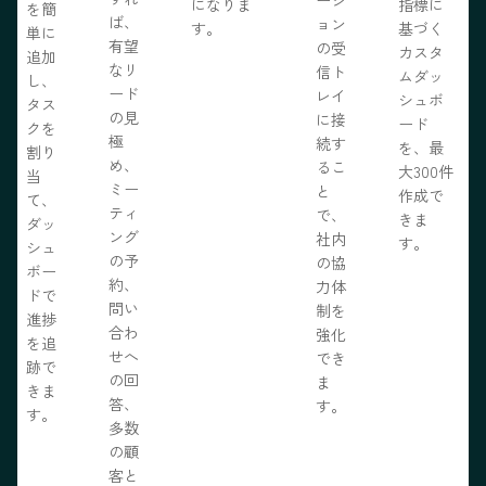
になりま
指標に
を簡
ば、
ョン
す。
基づく
単に
有望
の受
カスタ
追加
なリ
信ト
ムダッ
し、
ード
レイ
シュボ
タス
の見
に接
ード
クを
極
続す
を、最
割り
め、
るこ
大300件
当
ミー
と
作成で
て、
ティ
で、
きま
ダッ
ング
社内
す。
シュ
の予
の協
ボー
約、
力体
ドで
問い
制を
進捗
合わ
強化
を追
せへ
でき
跡で
の回
ま
きま
答、
す。
す。
多数
の顧
客と