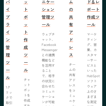
パ
ッ
ニケー
ム
ド＆レ
イ
ト
ション
の
ポート
プ
ボ
管理ツ
共
作成ツ
ラ
ッ
ール
有
ール
イ
ト
ア
ウェブチ
マーケ
ン
作
ド
ャット、
ティン
Facebook
グ、営
管
成
レ
Messenger
業、カ
理
ツ
ス
との連携
スタマ
機能など
ーサー
ツ
ー
チー
を活用す
ビスと
ー
ル
ムの
ること
いった
共有
で、相手
HubSpot
ル
チャ
アド
の状況に
ソフト
ット
レス
合わせた
ウェア
1ク
ボッ
をコ
コミュニ
上のさ
リッ
トを
ミュ
ケーショ
まざま
クで
作成
ニケ
ンが可能
な測定
取引
すれ
ーシ