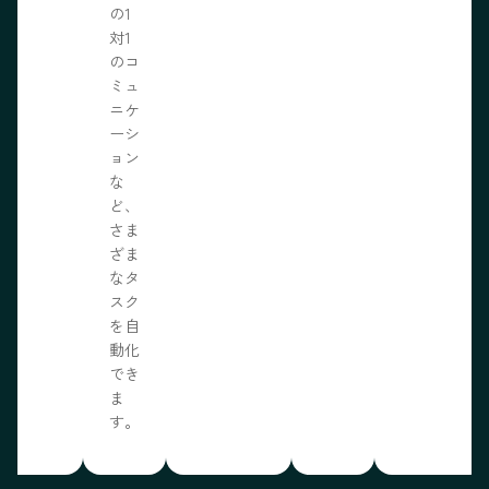
の1
対1
のコ
ミュ
ニケ
ーシ
ョン
な
ど、
さま
ざま
なタ
スク
を自
動化
でき
ま
す。