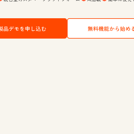
製品デモを申し込む
HubSpotのCRMプラットフォー
無料機能から始め