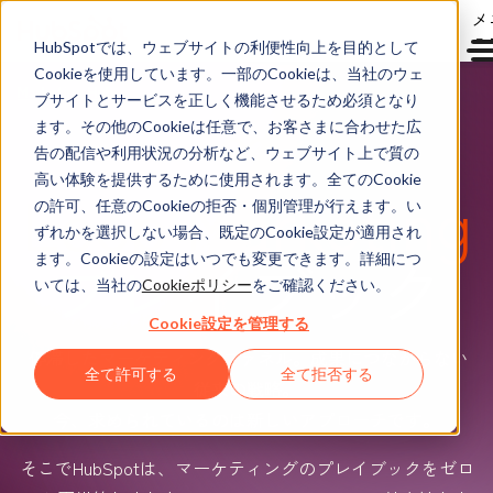
メ
ュ
HubSpotでは、ウェブサイトの利便性向上を目的として
Cookieを使用しています。一部のCookieは、当社のウェ
Marketing Hub
ブサイトとサービスを正しく機能させるため必須となり
ます。その他のCookieは任意で、お客さまに合わせた広
告の配信や利用状況の分析など、ウェブサイト上で質の
高い体験を提供するために使用されます。全てのCookie
Loop Marketing
の許可、任意のCookieの拒否・個別管理が行えます。い
ずれかを選択しない場合、既定のCookie設定が適用され
プレイブック
ます。Cookieの設定はいつでも変更できます。詳細につ
いては、当社の
Cookieポリシー
をご確認ください。
Cookie設定を管理する
停滞したマーケティングファネル。成果につながらない
全て許可する
全て拒否する
従来の戦略。
今、求められているのは新しいアプローチです。
そこでHubSpotは、マーケティングのプレイブックをゼロ