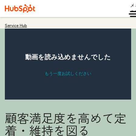
メ
ュ
Service Hub
顧客満足度を高めて定
着・維持を図る