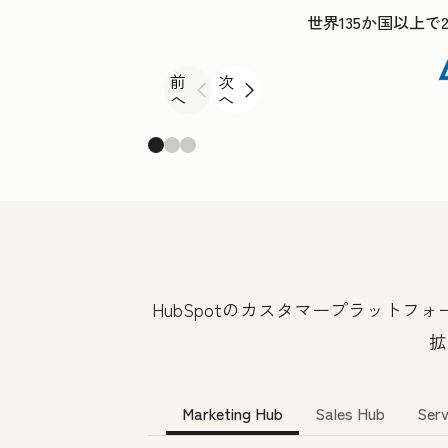
世界135か国以上で
前
次
へ
へ
HubSpotのカスタマープラット
拡
Marketing Hub
Sales Hub
Serv