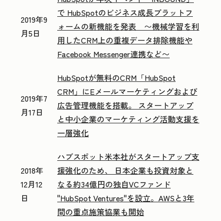
で HubSpotのビジネス成長プラットフ
2019年9
ォームの新機能を発表 〜機械学習を利
月5日
用したCRM上の重複データ排除機能や
Facebook Messenger連携など〜
HubSpotが無料のCRM「HubSpot
CRM」にEメールマーケティングおよび
2019年7
広告管理機能を搭載。 スタートアップ
月17日
と中小企業のマーケティング活動支援を
一層強化
ハブスポット米本社がスタートアップ支
2018年
援強化のため、 日本企業も投資対象と
12月12
なる約34億円の独自VCファンド
日
"HubSpot Ventures"を設立。AWSと3年
間の重点施策協業も開始