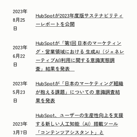
2023年
HubSpotが2023年度版サステナビリティ
8月25
ーレポートを公開
日
HubSpotが「第1回 日本のマーケティン
2023年
グ・営業領域における 生成AI（ジェネレ
6月22
ーティブAI)利用に関する意識実態調
日
査」結果を発表
2023年
HubSpotが「日本のマーケティング組織
5月23
が抱える課題」についての 意識調査結
日
果を発表
HubSpot、ユーザーの生産性向上を支援
2023年
する新しい人工知能（AI）搭載ツール
3月7日
「コンテンツアシスタント」と