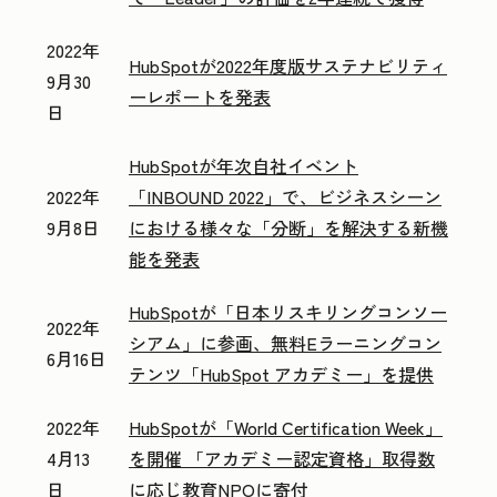
2022年
HubSpotが2022年度版サステナビリティ
9月30
ーレポートを発表
日
HubSpotが年次自社イベント
2022年
「INBOUND 2022」で、ビジネスシーン
9月8日
における様々な「分断」を解決する新機
能を発表
HubSpotが「日本リスキリングコンソー
2022年
シアム」に参画、無料Eラーニングコン
6月16日
テンツ「HubSpot アカデミー」を提供
2022年
HubSpotが「World Certification Week」
4月13
を開催 「アカデミー認定資格」取得数
日
に応じ教育NPOに寄付