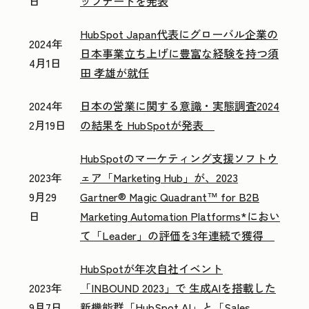
日
ップデートを発表
HubSpot Japan代表にグローバル企業の
2024年
日本事業立ち上げに豊富な経験を持つ須
4月1日
田 孝雄が就任
2024年
日本の営業に関する意識・実態調査2024
2月19日
の結果を HubSpotが発表
HubSpotのマーケティング支援ソフトウ
2023年
ェア「Marketing Hub」が、2023
9月29
Gartner® Magic Quadrant™ for B2B
日
Marketing Automation Platforms*におい
て「Leader」の評価を3年連続で獲得
HubSpotが年次自社イベント
2023年
「INBOUND 2023」で 生成AIを搭載した
9月7日
新機能群「HubSpot AI」と「Sales