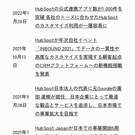
HubSpotの公式連携アプリ数が1,000件を
2022年1
突破 各社のニーズに合わせたHubSpot
月26日
のカスタマイズ利用が一層容易に
HubSpotが年次自社イベント
2021年
「INBOUND 2021」でデータの一貫性や
10月13
高度なカスタマイズを実現する顧客起点
日
のCRMプラットフォームへの新機能搭載
を発表
HubSpot日本法人の代表に元Googleの廣
2021年9
田 達樹が就任 日本企業にとって最適
月28日
な製品とサービスを追求し、日本市場で
の事業拡大を目指す
HubSpot Japanが日本での事業開始5周
2021年7