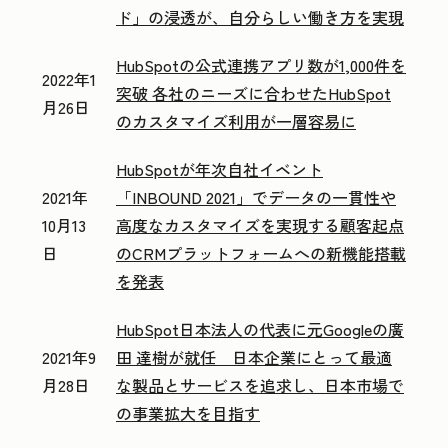
ド」の浸透が、自分らしい働き方を実現
HubSpotの公式連携アプリ数が1,000件を
2022年1
突破 各社のニーズに合わせたHubSpot
月26日
のカスタマイズ利用が一層容易に
HubSpotが年次自社イベント
2021年
「INBOUND 2021」でデータの一貫性や
10月13
高度なカスタマイズを実現する顧客起点
日
のCRMプラットフォームへの新機能搭載
を発表
HubSpot日本法人の代表に元Googleの廣
2021年9
田 達樹が就任 日本企業にとって最適
月28日
な製品とサービスを追求し、日本市場で
の事業拡大を目指す