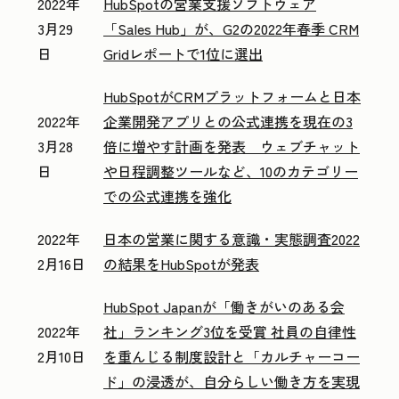
2022年
HubSpotの営業支援ソフトウェア
3月29
「Sales Hub」が、G2の2022年春季 CRM
日
Gridレポートで1位に選出
HubSpotがCRMプラットフォームと日本
2022年
企業開発アプリとの公式連携を現在の3
3月28
倍に増やす計画を発表 ウェブチャット
日
や日程調整ツールなど、10のカテゴリー
での公式連携を強化
2022年
日本の営業に関する意識・実態調査2022
2月16日
の結果をHubSpotが発表
HubSpot Japanが「働きがいのある会
2022年
社」ランキング3位を受賞 社員の自律性
2月10日
を重んじる制度設計と「カルチャーコー
ド」の浸透が、自分らしい働き方を実現