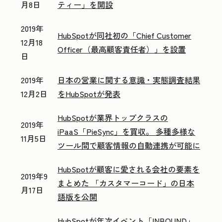
月8日
ティー」を開設
2019年
HubSpotが同社初の「Chief Customer
12月18
Officer（最高顧客責任者）」を設置
日
2019年
日本の営業に関する意識・実態調査結果
12月2日
をHubSpotが発表
HubSpotが業界トップクラスの
2019年
iPaaS「PieSync」を買収。 多種多様な
11月5日
ツール間で顧客情報の自動連携が可能に
HubSpotが顧客に愛される会社の要素を
2019年9
まとめた 「カスタマーコード」の日本
月17日
語版を公開
HubSpotが年次イベント「INBOUND」