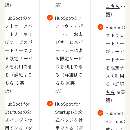
語）
語）
こちら
※英
語）
HubSpotのソ
HubSpotのソ
フトウェアパ
フトウェアパ
HubSpotの
ートナーおよ
ートナーおよ
フトウェア
びサービスパ
びサービスパ
ートナーお
ートナーによ
ートナーによ
びサービス
る限定サービ
る限定サービ
ートナーに
スを利用でき
スを利用でき
る限定サー
る（詳細は
こ
る（詳細は
こ
スを利用で
ちら
※英
ちら
※英
る（詳細は
語）
語）
ちら
※英
語）
HubSpot for
HubSpot for
Startupsの公
Startupsの公
HubSpot fo
式バッジを使
式バッジを使
Startupsの
用できる（ダ
用できる（ダ
式バッジを