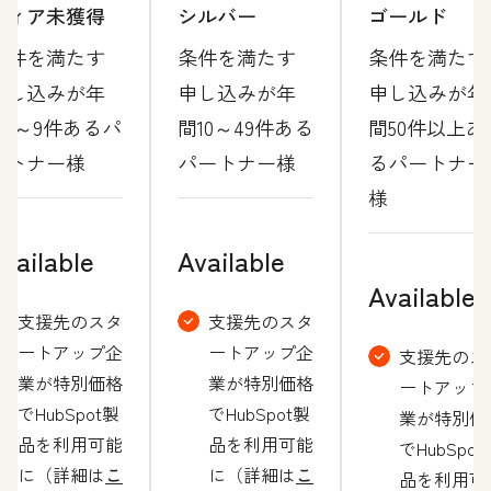
ティア未獲得
シルバー
ゴールド
条件を満たす
条件を満たす
条件を満たす
申し込みが年
申し込みが年
申し込みが年
間1～9件あるパ
間10～49件ある
間50件以上あ
ートナー様
パートナー様
るパートナー
様
vailable
Available
Available
支援先のスタ
支援先のスタ
ートアップ企
ートアップ企
支援先のス
業が特別価格
業が特別価格
ートアップ
でHubSpot製
でHubSpot製
業が特別価
品を利用可能
品を利用可能
でHubSpot
に（詳細は
こ
に（詳細は
こ
品を利用可