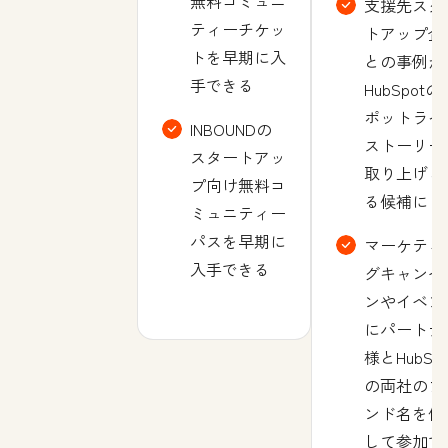
無料コミュニ
支援先スタ
ティーチケッ
トアップ企
トを早期に入
との事例が
手できる
HubSpotの
ポットライ
INBOUNDの
ストーリー
スタートアッ
取り上げら
プ向け無料コ
る候補に
ミュニティー
パスを早期に
マーケティ
入手できる
グキャンペ
ンやイベン
にパートナ
様とHubSpo
の両社のブ
ンド名を使
して参加で