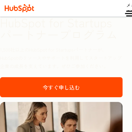
メ
ュ
HubSpot for Startups
パートナープログラム
1,500社以上のHubSpot for Startupsパートナーが、
HubSpotのリソースやサポートを利用してスタートアップ
企業の成長を支えています。ぜひご参加ください。
今すぐ申し込む