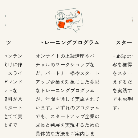
テンツ
トレーニングプログラム
スタート
のコンテン
オンサイトの上級講座やバー
HubSpot f
プ向けに作
チャルのワークショップな
客を獲得し
ソースライ
ど、パートナー様やスタート
をスタート
ンデマンド
アップ企業を対象にした多彩
えするだけ
キットな
なトレーニングプログラム
を実践する
新資料が常
が、年間を通して実施されて
アもお手頃
、スタート
います。いずれのプログラム
す。
を立てて実
でも、スタートアップ企業の
つはずで
成長と発展を実現するための
具体的な方法をご案内しま