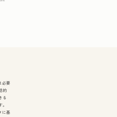
は必要
括的
きる
す。
タに基