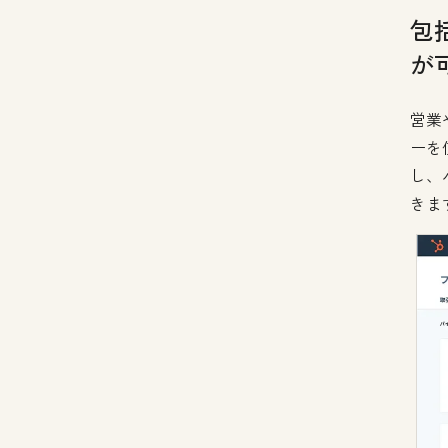
包
が
営業
ーを
し、
きま