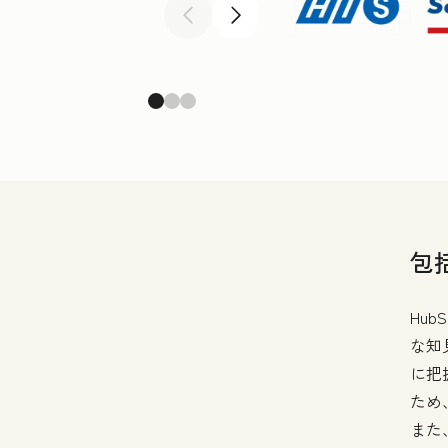
前へ
次へ
包
Hu
な知
に把
ため
また