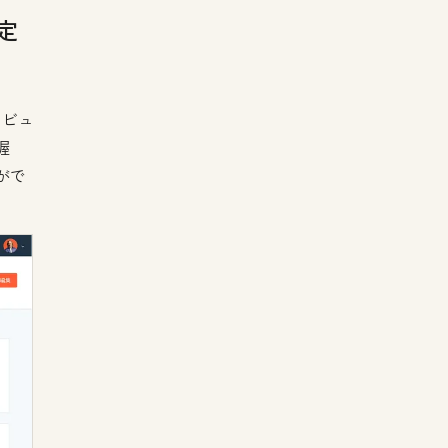
定
 ビュ
握
がで