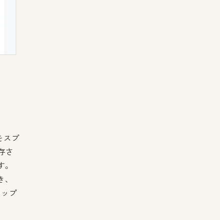
をスプ
存さ
す。
き、
アップ