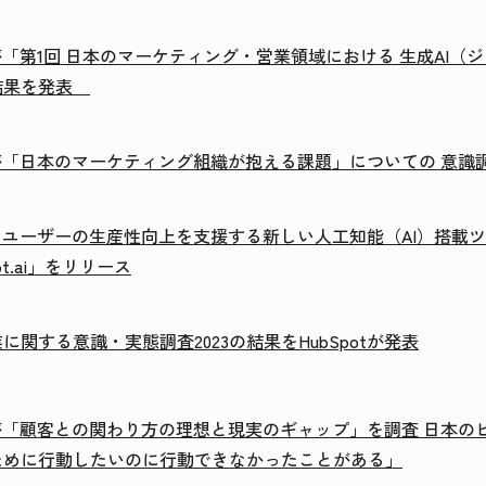
otが「第1回 日本のマーケティング・営業領域における 生成AI（
結果を発表
otが「日本のマーケティング組織が抱える課題」についての 意識
ot、ユーザーの生産性向上を支援する新しい人工知能（AI）搭
ot.ai」をリリース
に関する意識・実態調査2023の結果をHubSpotが発表
otが「顧客との関わり方の理想と現実のギャップ」を調査 日本
ために行動したいのに行動できなかったことがある」