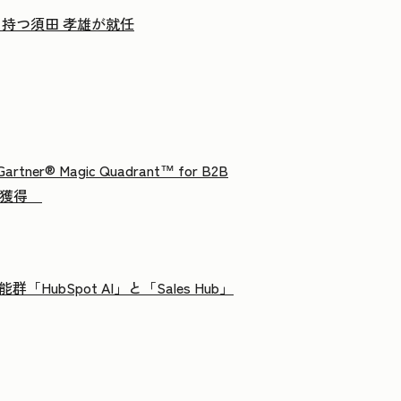
を持つ須田 孝雄が就任
r® Magic Quadrant™ for B2B
連続で獲得
HubSpot AI」と「Sales Hub」