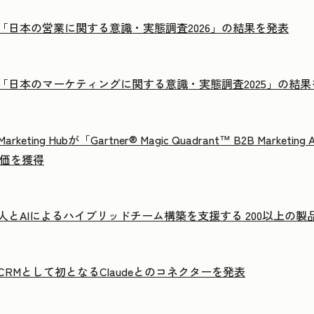
tが「日本の営業に関する意識・実態調査2026」の結果を発表
otが「日本のマーケティングに関する意識・実態調査2025」の結
arketing Hubが「Gartner® Magic Quadrant™ B2B Marketin
の評価を獲得
ot、人とAIによるハイブリッドチーム構築を支援する 200以上の
tがCRMとして初となるClaudeとのコネクターを発表