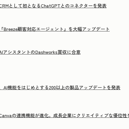
tがCRMとして初となるChatGPTとのコネクターを発表
tが『Breeze顧客対応エージェント』を大幅アップデート
がAIアシスタントのDashworks買収に合意
tが、AI機能をはじめとする200以上の製品アップデートを発表
otとCanvaの連携機能が進化。成長企業にクリエイティブな優位性