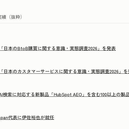
実績（抜粋）
tが「日本のBtoB購買に関する意識・実態調査2026」を発表
otが「日本のカスタマーサービスに関する意識・実態調査2026」
t、AI検索に対応する新製品「HubSpot AEO」を含む100以上
 Japan代表に伊佐裕也が就任