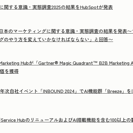
関する意識・実態調査2025の結果をHubSpotが発表
otが日本のマーケティングに関する意識・実態調査の結果を発表
〜
グのやり方を
変えていかなければならない」と回答〜
arketing Hubが「Gartner® Magic Quadrant™ B2B Marketin
の評価を獲得
tが年次自社イベント「INBOUND 2024」でAI機能群「Breez
tがService HubのリニューアルおよびAI搭載機能を含む100