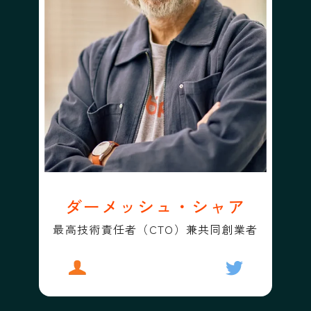
ダーメッシュ・シャア
最高技術責任者（CTO）兼共同創業者
プロフィール
ダーメッシュ・シャア
フォローする
ダーメッシュ