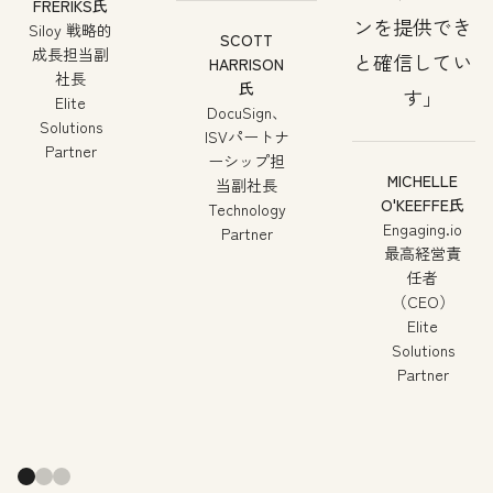
FRERIKS氏
ンを提供できる
Siloy 戦略的
SCOTT
成長担当副
と確信していま
HARRISON
社長
氏
す
Elite
DocuSign、
Solutions
ISVパートナ
Partner
ーシップ担
MICHELLE
当副社長
O'KEEFFE氏
Technology
Engaging.io
Partner
最高経営責
任者
（CEO）
Elite
Solutions
Partner