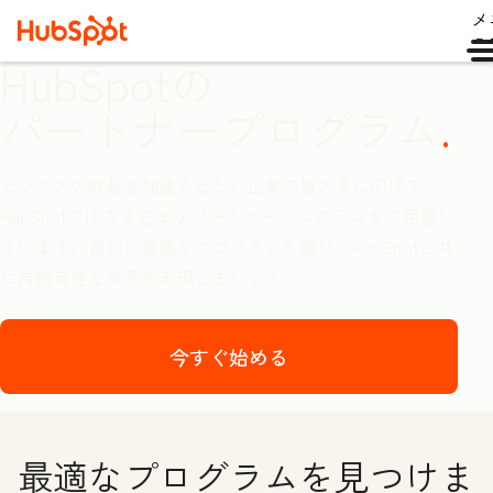
メ
ュ
HubSpotの
パートナープログラム
ビジネスの成長を加速させたい企業の皆さまに向けて、
HubSpotではさまざまなパートナープログラムをご用意し
ています。自社に最適なプログラムを選び、HubSpotと共
に持続可能な成長を実現しましょう。
今すぐ始める
最適なプログラムを見つけま