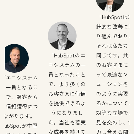
HubSpotは継
続的な改善に取
り組んでおり、
それは私たちも
HubSpotのエ
同じです。共通
コシステムの一
のお客さまにと
員となったこと
って最適なソリ
エコシステム
で、より多くの
ューションをど
の一員となるこ
お客さまに価値
のように実現す
とで、顧客から
を提供できるよ
るかについて、
の信頼獲得につ
うになりまし
対等な立場で意
ながります。
た。当社も着実
見を交わし、協
HubSpotが中堅
な成長を続けて
力し合える関係