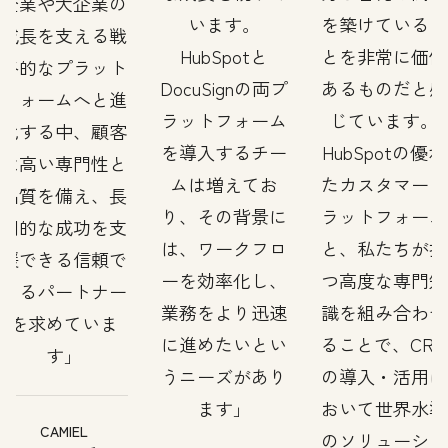
企業や大企業の
います。
を築けているこ
成長を支える戦
HubSpotと
とを非常に価値
略的なプラット
DocuSignの両プ
あるものだと感
フォームへと進
ラットフォーム
じています。
化する中、顧客
を導入するチー
HubSpotの優れ
は高い専門性と
ムは増えてお
たカスタマープ
品質を備え、長
り、その背景に
ラットフォーム
期的な成功を支
は、ワークフロ
と、私たちが持
援できる信頼で
ーを効率化し、
つ高度な専門知
きるパートナー
業務をより迅速
識を組み合わせ
を求めていま
に進めたいとい
ることで、CRM
す
うニーズがあり
の導入・活用に
ます
おいて世界水準
CAMIEL
のソリューショ