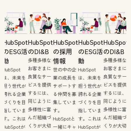
t
HubSpot
HubSpot
HubSpot
HubSpot
HubSpot
のESG活
のDI&B
の採用
のESG活
のDI&B
動
情報
動
多種多様な
多種多様な
お客さまに
お客さまに
企
HubSpot
世の中の企
HubSpot
良質なサー
良質なサー
を
は、未来を
業の成長を
は、未来を
ビスを提供
ビスを提供
す
担う世代が
サポートす
担う世代が
するには、
するには、
募
誇れる企業
る仲間を募
誇れる企業
同じように
同じように
ま
づくりを目
集していま
づくりを目
多様性に富
多様性に富
指していま
す。
指していま
んだ組織づ
んだ組織づ
す。これは
HubSpotと
す。これは
くりが大切
くりが大切
ャ
HubSpotが
一緒にキャ
HubSpotが