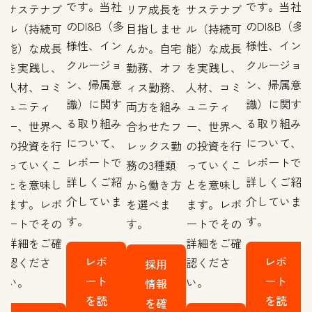
です。当社
です。当社
を
サステナブ
リア成長を
サステナブ
のDI&B（多
のDI&B（多
せ
ル（持続可
目指しませ
ル（持続可
様性、イン
様性、イン
宅
能）な成長
んか。自宅
能）な成長
クルージョ
クルージョ
フ
を実践し、
勤務、オフ
を実践し、
ン、帰属意
ン、帰属意
、
人材、コミ
ィス勤務、
人材、コミ
識）に関す
識）に関す
み
ュニティ
両方を組み
ュニティ
る取り組み
る取り組み
フ
ー、世界へ
合わせたフ
ー、世界へ
について、
について、
勤
の投資を行
レックス勤
の投資を行
レポートで
レポートで
っていくこ
務の3種類
っていくこ
詳しくご紹
詳しくご紹
方
とを意味し
から働き方
とを意味し
介していま
介していま
ます。レポ
を選べま
ます。レポ
す。
す。
ートでその
す。
ートでその
詳細をご確
詳細をご確
レポ
レポ
認くださ
認くださ
採用
ート
ート
い。
い。
情報
を読
を読
を確