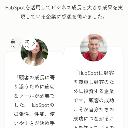
HubSpotを活用してビジネス成長と大きな成果を実
現している企業に感想を伺いました。
前
次
へ
へ
HubSpotは顧客
顧客の成長に寄
を尊重し顧客のた
り添うために適切
めに投資する企業
なツールが必要で
です。顧客の成功
した。HubSpotの
こそが自分たちの
拡張性、性能、使
成功につながるこ
いやすさが決め手
とを知っているの