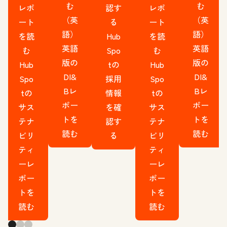
む
む
レポ
認す
レポ
（英
（英
ート
る
ート
語）
語）
を読
Hub
を読
英語
英語
む
Spo
む
版の
版の
Hub
tの
Hub
DI&
DI&
Spo
採用
Spo
Bレ
Bレ
tの
情報
tの
ポー
ポー
サス
を確
サス
トを
トを
テナ
認す
テナ
読む
読む
ビリ
る
ビリ
ティ
ティ
ーレ
ーレ
ポー
ポー
トを
トを
読む
読む