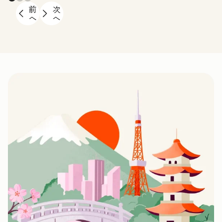
前
次
へ
へ