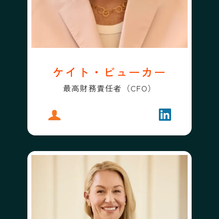
ケイト・ビューカー
最高財務責任者（CFO）
プロフィール
ケイト・ビューカー
フォローする
ケイト・ビュ