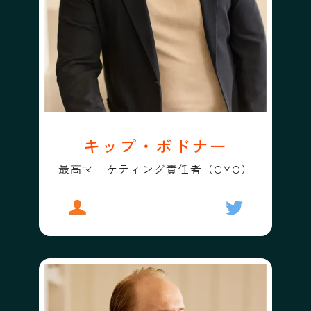
キップ・ボドナー
最高マーケティング責任者（CMO）
プロフィール
キップ・ボドナー
フォローする
キップ・ボド