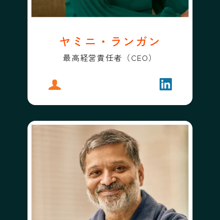
ヤミニ・ランガン
最高経営責任者（CEO）
プロフィール
ヤミニ・ランガン
フォローする
ヤミニ・ラン