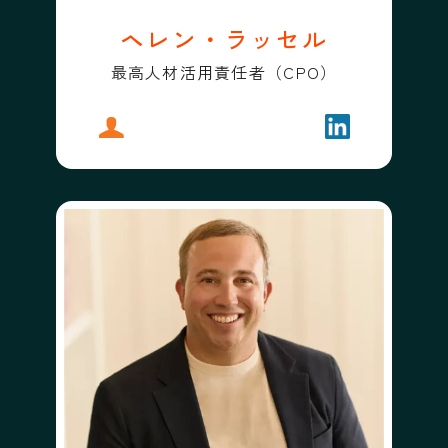
ヘレン・ラッセル
最高人材活用責任者（CPO）
プロフィール
ヘレン・ラッセル
フォローする
ヘレン・ラッ