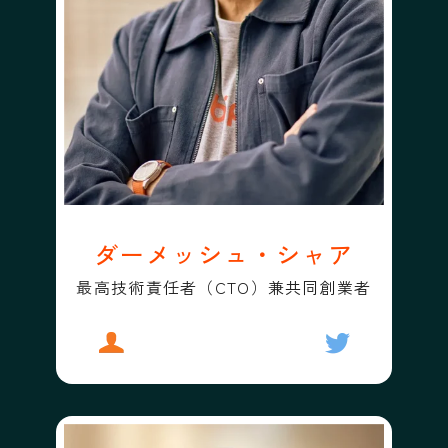
ダーメッシュ・シャア
最高技術責任者（CTO）兼共同創業者
プロフィール
ダーメッシュ・シャア
フォローする
ダーメッシュ