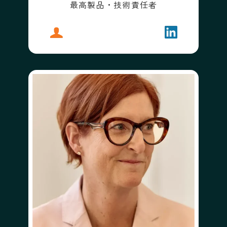
最高製品・技術責任者
プロフィール
ダンカン・レノックス
フォローする
ダンカン・レ