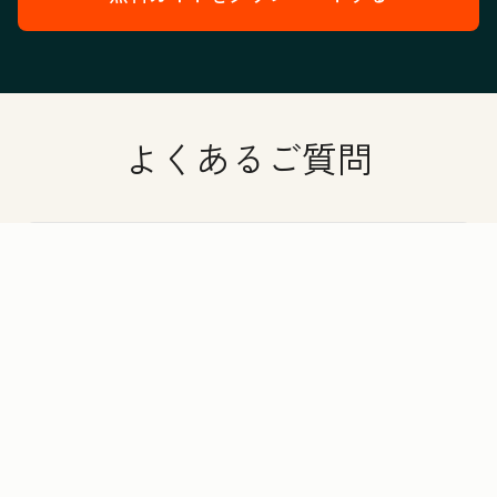
よくあるご質問
AEO Graderの活用方法を教えてください。
AIエンジンとは？
回答可視化ツールとは？
AEO Graderでは、どのようなAIエンジンを