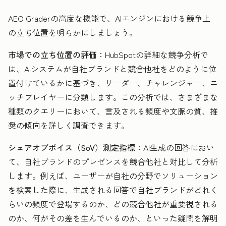
AEO Graderの高度な機能で、AIエンジンにおける競争上
の立ち位置を明らかにしましょう。
市場での立ち位置の評価：
HubSpotの詳細な競争分析で
は、AIシステムが自社ブランドと競合他社をどのように位
置付けているかに基づき、リーダー、チャレンジャー、ニ
ッチプレイヤーに分類します。この分析では、さまざまな
種類のクエリーにおいて、言及される頻度や文脈の質、推
奨の傾向を詳しく調査できます。
シェアオブボイス（SoV）測定指標：
AI生成の回答におい
て、自社ブランドのプレゼンスを競合他社と対比して分析
します。例えば、ユーザーが自社の分野でソリューション
を検索した際に、生成される回答で自社ブランドがどれく
らいの頻度で登場するのか、どの競合他社が重要視される
のか、何がその差を生んでいるのか、といった疑問を解明