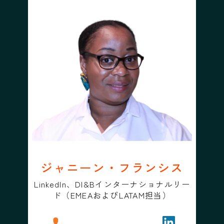
ジャニーン・フランシス
LinkedIn、DI&Bインターナショナルリー
ド（EMEAおよびLATAM担当）
プロフィール
ジャニーン・フランシス
フォローする
ジャニーン・