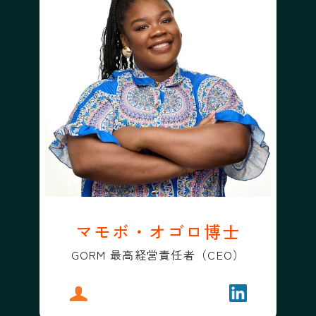
マモボ・オゴロ博士
GORM 最高経営責任者（CEO）
プロフィール
マモボ・オゴロ博士
フォローする
マモボ・オゴ