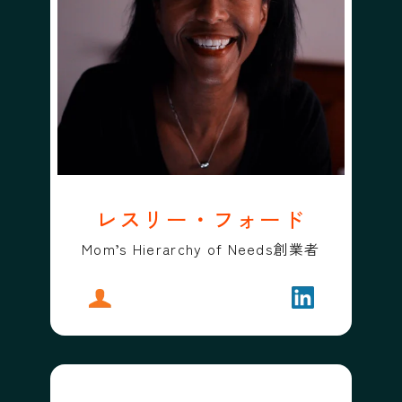
レスリー・フォード
Mom’s Hierarchy of Needs創業者
プロフィール
レスリー・フォード
フォローする
レスリー・フ