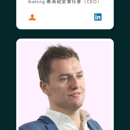
ibelong 最高経営責任者（CEO）
プロフィール
ラージクマリ・ニオギー
フォローする
ラージクマリ