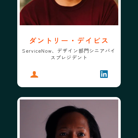
ダントリー・デイビス
ServiceNow、デザイン部門シニアバイ
スプレジデント
プロフィール
ダントリー・デイビス
フォローする
ダントリー・