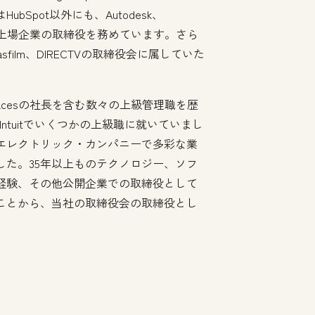
Spot以外にも、Autodesk、
eという3つの上場企業の取締役を務めています。さら
ucasfilm、DIRECTVの取締役会に属していた
etplacesの社長を含む数々の上級管理職を歴
Oを、Intuitでいくつかの上級職に就いていまし
・エレクトリック・カンパニーで多彩な業
した。35年以上ものテクノロジー、ソフ
経験、その他公開企業での取締役として
ことから、当社の取締役会の取締役とし