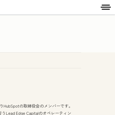
メニ
りHubSpotの取締役会のメンバーです。
ad Edge Capitalのオペレーティン