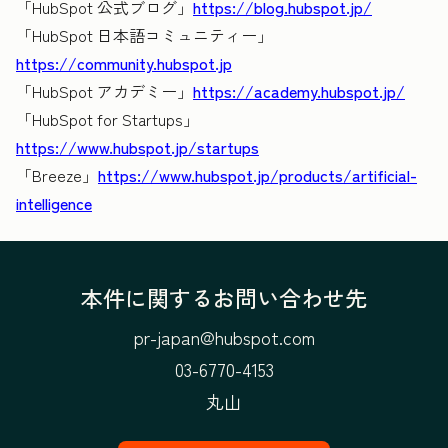
「HubSpot 公式ブログ」
https://blog.hubspot.jp/
「HubSpot 日本語コミュニティー」
https://community.hubspot.jp
「HubSpot アカデミー」
https://academy.hubspot.jp/
「HubSpot for Startups」
https://www.hubspot.jp/startups
「Breeze」
https://www.hubspot.jp/products/artificial-
intelligence
本件に関するお問い合わせ先
pr-japan@hubspot.com
03-6770-4153
丸山