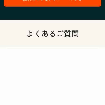
よくあるご質問
AEO Graderの活用方法を教えてください。
AIエンジンとは？
回答可視化ツールとは？
AEO Graderでは、どのようなAIエンジンを