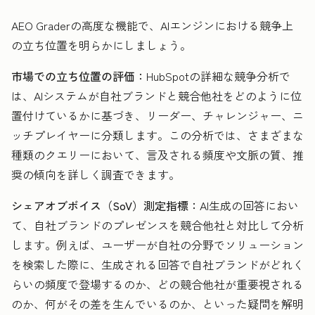
AEO Graderの高度な機能で、AIエンジンにおける競争上
の立ち位置を明らかにしましょう。
市場での立ち位置の評価：
HubSpotの詳細な競争分析で
は、AIシステムが自社ブランドと競合他社をどのように位
置付けているかに基づき、リーダー、チャレンジャー、ニ
ッチプレイヤーに分類します。この分析では、さまざまな
種類のクエリーにおいて、言及される頻度や文脈の質、推
奨の傾向を詳しく調査できます。
シェアオブボイス（SoV）測定指標：
AI生成の回答におい
て、自社ブランドのプレゼンスを競合他社と対比して分析
します。例えば、ユーザーが自社の分野でソリューション
を検索した際に、生成される回答で自社ブランドがどれく
らいの頻度で登場するのか、どの競合他社が重要視される
のか、何がその差を生んでいるのか、といった疑問を解明