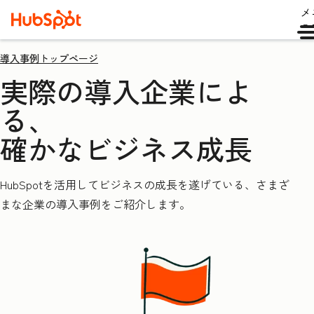
メ
ュ
導入事例トップページ
実際の導入企業によ
る、
確かなビジネス成長
HubSpotを活用してビジネスの成長を遂げている、さまざ
まな企業の導入事例をご紹介します。