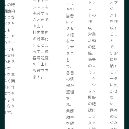
ートメー
トレ
オブ
って
ムの時
ションを
コー
ジェ
各担
間節約
実装する
ドの
クト
当者
につな
ことがで
作
を作
にア
がると
きます。
成、
成す
クセ
とも
社内業務
営業
るこ
ス権
に、ど
の効率化
活動
と
を付
のチー
にとどま
の記
で、
与す
ムでも
らず、顧
録、
CRM
るこ
一貫性
客満足度
過去
に格
と
のある
の向上に
のコ
納す
で、
レポー
も役立ち
ミュ
るデ
各自
トを素
ます。
ニケ
ータ
の情
早く簡
ーシ
に欠
報が
単に作
ョン
かせ
整理
成でき
履歴
な
さ
るよう
の確
い、
れ、
になり
認に
個々
業務
ます。
コン
のビ
効率
タク
ジネ
を維