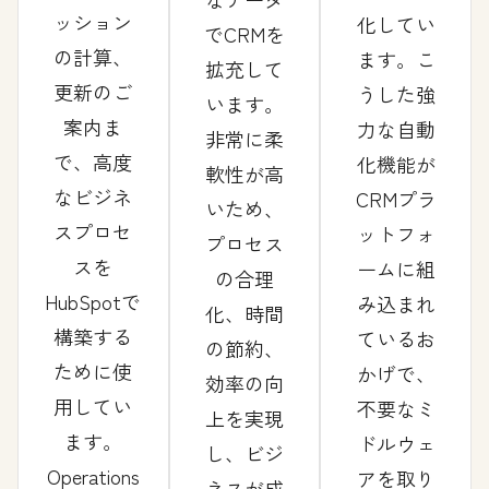
ッション
化してい
でCRMを
の計算、
ます。こ
拡充して
更新のご
うした強
います。
案内ま
力な自動
非常に柔
で、高度
化機能が
軟性が高
なビジネ
CRMプラ
いため、
スプロセ
ットフォ
プロセス
スを
ームに組
の合理
HubSpotで
み込まれ
化、時間
構築する
ているお
の節約、
ために使
かげで、
効率の向
用してい
不要なミ
上を実現
ます。
ドルウェ
し、ビジ
Operations
アを取り
ネスが成