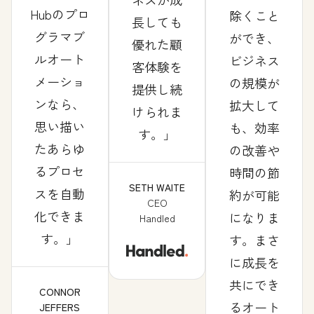
Hubのプロ
除くこと
長しても
グラマブ
ができ、
優れた顧
ルオート
ビジネス
客体験を
メーショ
の規模が
提供し続
ンなら、
拡大して
けられま
思い描い
も、効率
す。
たあらゆ
の改善や
るプロセ
時間の節
SETH WAITE
スを自動
約が可能
CEO
化できま
になりま
Handled
す。
す。まさ
に成長を
共にでき
CONNOR
るオート
JEFFERS