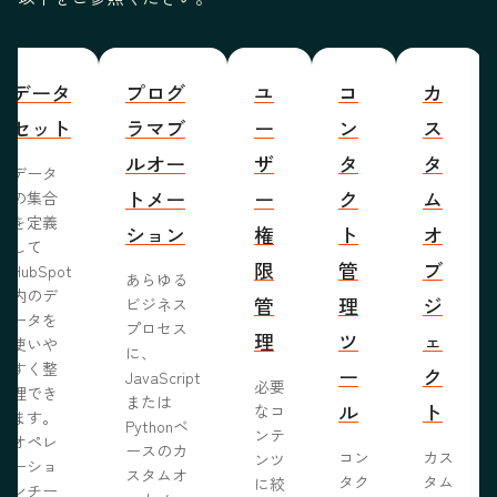
データ
プログ
ユ
コ
カ
セット
ラマブ
ー
ン
ス
ルオー
ザ
タ
タ
データ
トメー
ー
ク
ム
の集合
を定義
ション
権
ト
オ
して
限
管
ブ
HubSpot
あらゆる
内のデ
管
理
ジ
ビジネス
ータを
プロセス
理
ツ
ェ
使いや
に、
すく整
ー
ク
JavaScript
必要
理でき
または
ル
ト
なコ
ます。
Pythonベ
ンテ
オペレ
ースのカ
コン
カス
ンツ
ーショ
スタムオ
タク
タム
に絞
ンチー