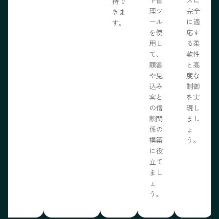
ト管
スに
持で
理ツ
完全
きま
ール
に適
す。
を使
応す
用し
る柔
て、
軟性
顧客
と高
や見
度な
込み
制御
客と
を実
の信
現し
頼関
まし
係の
ょ
構築
う。
に役
立て
まし
ょ
う。