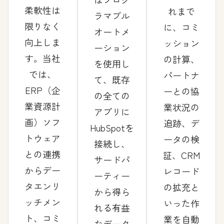
柔軟性は
れまで
ラマブル
限りなく
に、コミ
オートメ
向上しま
ッション
ーション
す。当社
の計算、
を使用し
では、
パートナ
て、既存
ERP（企
ーとの協
の全ての
業資源計
業状況の
アプリに
画）ソフ
追跡、デ
HubSpotを
トウェア
ータの検
接続し、
との連携
証、CRM
サードパ
からデー
レコード
ーティー
タエンリ
の拡充と
から得ら
ッチメン
いった作
れる有益
ト、コミ
業を自動
なデータ