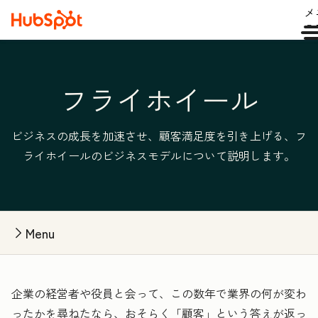
メ
ュ
フライホイール
ビジネスの成長を加速させ、顧客満足度を引き上げる、フ
ライホイールのビジネスモデルについて説明します。
Menu
企業の経営者や役員と会って、この数年で業界の何が変わ
ったかを尋ねたなら、おそらく「顧客」という答えが返っ