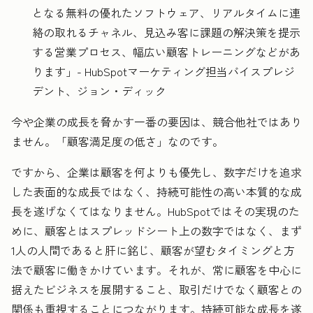
となる無料の優れたソフトウェア、リアルタイムに連
絡の取れるチャネル、見込み客に課題の解決策を提示
する営業プロセス、幅広い顧客トレーニングなどがあ
ります」- HubSpotマーケティング担当バイスプレジ
デント、ジョン・ディック
今や企業の成長を脅かす一番の要因は、競合他社ではあり
ません。「顧客満足度の低さ」なのです。
ですから、企業は顧客を何よりも優先し、数字だけを追求
した表面的な成長ではなく、持続可能性の高い本質的な成
長を遂げなくてはなりません。HubSpotではその実現のた
めに、顧客とはスプレッドシート上の数字ではなく、まず
1人の人間であると肝に銘じ、顧客が望むタイミングと方
法で顧客に働きかけています。
それが、常に顧客を中心に
据えたビジネスを展開すること、取引だけでなく顧客との
関係も重視することにつながります。持続可能な成長を遂