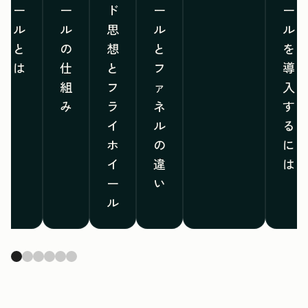
ー
ー
ド
ー
ー
ル
ル
思
ル
ル
と
の
想
と
を
は
仕
と
フ
導
組
フ
ァ
入
み
ラ
ネ
す
イ
ル
る
ホ
の
に
イ
違
は
ー
い
ル