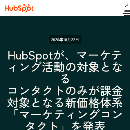
メ
ュ
2020年10月22日
HubSpotが、マーケテ
ィング活動の対象とな
る
コンタクトのみが課金
対象となる新価格体系
「マーケティングコン
タクト」を発表