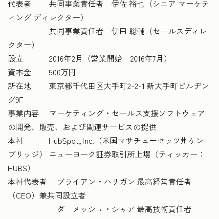
代表者 共同事業責任者 伊佐 裕也（シニア マーケテ
ィング ディレクター）
共同事業責任者 伊田 聡輔（セールスディレ
クター）
設立 2016年2月（営業開始 2016年7月）
資本金 500万円
所在地 東京都千代田区大手町2-2-1 新大手町ビルヂン
グ9F
事業内容 マーケティング・セールス支援ソフトウェア
の開発、販売、および関連サービスの提供
本社 HubSpot, Inc.（米国マサチューセッツ州ケン
ブリッジ） ニューヨーク証券取引所上場（ティッカー：
HUBS）
本社代表者 ブライアン・ハリガン 最高経営責任者
（CEO）兼共同設立者
ダーメッシュ・シャア 最高技術責任者