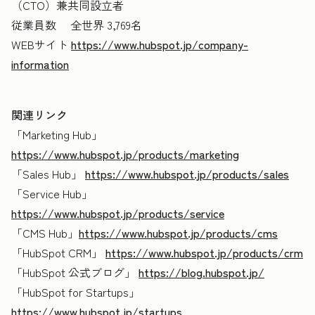
（CTO）兼共同設立者
従業員数 全世界 3,769名
WEBサイト
https://www.hubspot.jp/company-
information
関連リンク
「Marketing Hub」
https://www.hubspot.jp/products/marketing
「Sales Hub」
https://www.hubspot.jp/products/sales
「Service Hub」
https://www.hubspot.jp/products/service
「CMS Hub」
https://www.hubspot.jp/products/cms
「HubSpot CRM」
https://www.hubspot.jp/products/crm
「HubSpot 公式ブログ」
https://blog.hubspot.jp/
「HubSpot for Startups」
https://www.hubspot.jp/startups