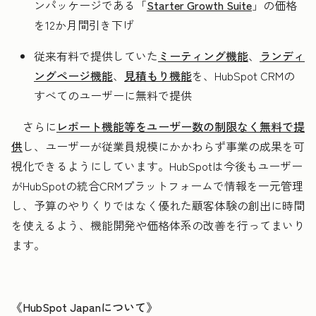
ンパッケージである「
Starter Growth Suite
」の価格
を12か月間引き下げ
従来有料で提供していた
ミーティング機能
、
ランディ
ングページ機能
、
見積もり機能
を、HubSpot CRMの
すべてのユーザーに無料で提供
さらに
レポート機能等をユーザー数の制限なく無料で提
供
し、ユーザーが従業員規模にかかわらず事業の成果を可
視化できるようにしています。HubSpotは今後もユーザー
がHubSpotの統合CRMプラットフォームで情報を一元管理
し、予算のやりくりではなく優れた顧客体験の創出に時間
を使えるよう、機能開発や価格体系の改善を行ってまいり
ます。
《HubSpot Japanについて》