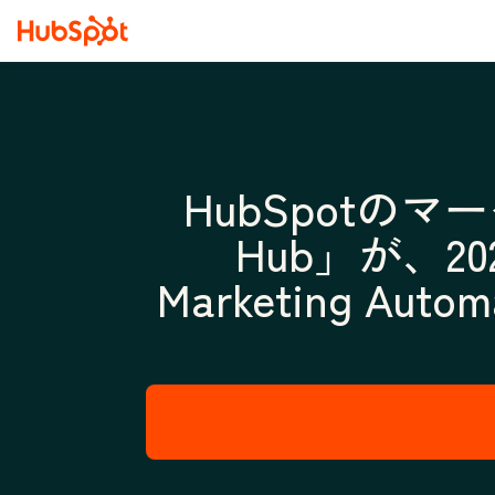
HubSpotのマ
Hub」が、2023 
Marketing Au