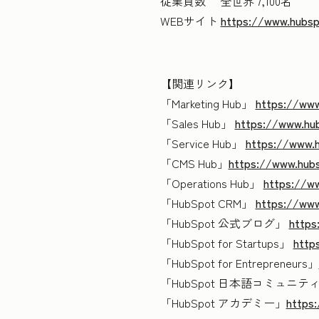
従業員数 全世界
7,100名
WEBサイト
https://www.hubsp
【関連リンク】
「Marketing Hub」
https://www
「Sales Hub」
https://www.hub
「Service Hub」
https://www.h
「CMS Hub」
https://www.hub
「Operations Hub」
https://w
「HubSpot CRM」
https://www
「HubSpot 公式ブログ」
https
「HubSpot for Startups」
http
「HubSpot for Entrepreneurs」
「HubSpot 日本語コミュニテ
「HubSpot アカデミー」
https