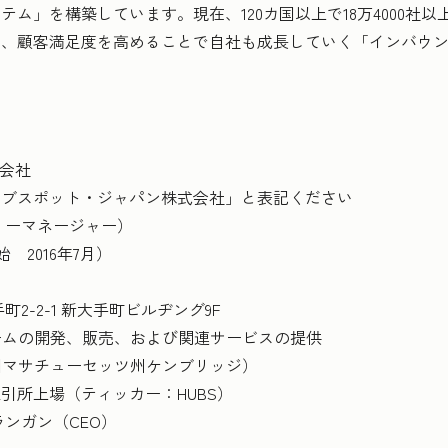
ム」を構築しています。現在、120カ国以上で18万4000社
き、顧客満足度を高めることで自社も成長していく「インバウ
株式会社
ット・ジャパン株式会社」と表記ください
リーマネージャー）
2016年7月）
-2-1 新大手町ビルヂング9F
ームの開発、販売、および関連サービスの提供
（米国マサチューセッツ州ケンブリッジ）
場（ティッカー：HUBS）
ン（CEO）