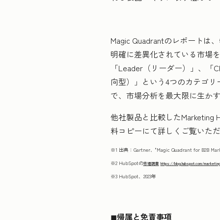
Magic Quadrantの
明確に差異化されている市場
「Leader（リーダー）」、「Cha
向型）」という4つのカテゴリ
で、市場分析を最大限に生か
他社製品と比較したMarketin
料コピーにて詳しくご覧いた
※1 出典：Gartner、"Magic Quadrant for B2B Mar
※2 HubSpotの
市場調査
https://blog.hubspot.com/marketin
※3 HubSpot、2023年
◼︎
帰属と免責事項