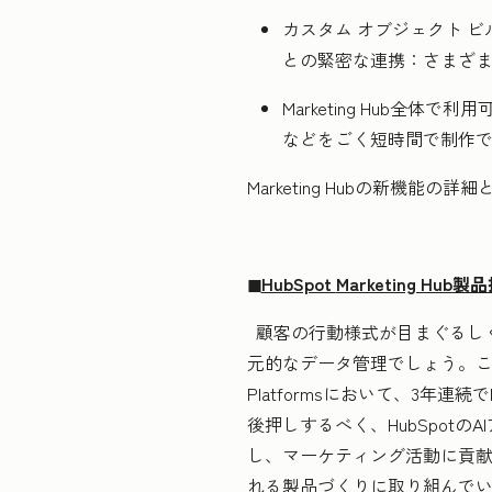
カスタム オブジェクト ビルダ
との緊密な連携：さまざ
Marketing Hub全体
などをごく短時間で制作
Marketing Hubの新機能の
◼︎
HubSpot
Marketing 
顧客の行動様式が目まぐるし
元的なデータ管理でしょう。このたび、Marke
Platformsにおいて、3年
後押しするべく、HubSpot
し、マーケティング活動に貢
れる製品づくりに取り組んで