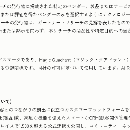
・リサーチの発行物に掲載された特定のベンダー、製品またはサー
グまたは評価を得たベンダーのみを選択するようにテクノロジ
サーチの発行物は、ガートナー・リサーチの見解を表したもの
は、明示または黙示を問わず、本リサーチの商品性や特定目的への
スマークであり、Magic Quadrant（マジック・クアドラント）はG
商標です。同社の許可に基づいて使用しています。All Rights 
について】
、顧客とのつながりの創出に役立つカスタマープラットフォームを提
ub(製品群)、高度な機能を備えたスマートなCRM(顧客関係管
レイスで1,500を超える公式連携を公開し、コミュニティーネ