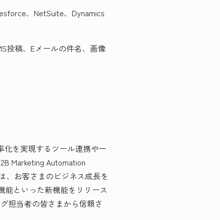
NetSuite、Dynamics
グ、SMS投稿、Eメールの件名、画像
率化を実現するツール連携や一
arketing Automation
otでは、お客さまのビジネス成長を
の機能といった新機能をリリース
ング担当者の皆さまから信頼さ