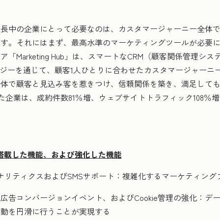
中の企業にとって必要なのは、カスタマージャーニー全体で
す。それにはまず、最高水準のマーケティングツールが必要になり
「Marketing Hub」は、スマートなCRM（顧客関係管理
テクノロジーを通じて、顧客1人ひとりに合わせたカスタマージャー
全体で顧客と見込み客を惹きつけ、信頼関係を築き、満足して
月間利用した企業は、成約件数81％増、ウェブサイトトラフィック108％
近で新規搭載した機能、および強化した機能
アナリティクスおよびSMSサポート：複雑化するマーケティン
広告コンバージョンイベント、およびCookie管理の強化：デ
活動を円滑に行うことが実現する