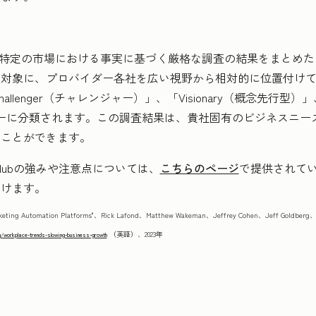
レポートは、特定の市場における事実に基づく厳格な調査の結果をまと
を対象に、プロバイダー各社を広い視野から相対的に位置付け
llenger（チャレンジャー）」、「Visionary（概念先行型）」、「
ーに分類されます。この調査結果は、貴社固有のビジネスニー
すことができます。
g Hubの強みや注意点については、
こちらのページ
で提供されているM
だけます。
keting Automation Platforms"、Rick Lafond、Matthew Wakeman、Jeffrey Cohen、Jeff Goldber
（英語）、2023年
g/workplace-trends-slowing-business-growth