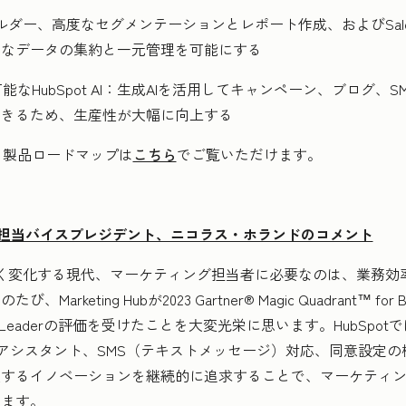
ー、高度なセグメンテーションとレポート作成、およびSalesforce、
まなデータの集約と一元管理を可能にする
で利用可能なHubSpot AI：生成AIを活用してキャンペーン、ブロ
できるため、生産性が大幅に向上する
詳細と製品ロードマップは
こちら
でご覧いただけます。
Hub製品担当バイスプレジデント、ニコラス・ホランドのコメント
く変化する現代、マーケティング担当者に必要なのは、業務効
ting Hubが2023 Gartner® Magic Quadrant™ for B2B M
連続でLeaderの評価を受けたことを大変光栄に思います。HubSp
のAIアシスタント、SMS（テキストメッセージ）対応、同意設定
献するイノベーションを継続的に追求することで、マーケティ
います。