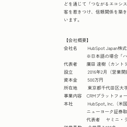
どを通じて「つながるエコシステ
客を惹きつけ、信頼関係を築
います。
【会社概要】
会社名 HubSpot Japan
※日本語の場合「ハブスポ
代表者 廣田 達樹（カント
設立 2016年2月（営業開始 
資本金 500万円
所在地 東京都千代田区大手町2
事業内容 CRMプラットフォ
本社 HubSpot, Inc.
ニューヨーク証券取引所上
代表者 ヤミニ・ランガ