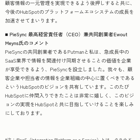
顧客情報の一元管理を実現できるよう後押しすると共に、
今後のHubSpotのプラットフォームエコシステムの成長を
加速させてまいります。
■ PieSync 最高経営責任者（CEO）兼共同創業者Ewout
Meyns氏のコメント
PieSyncの共同創業者であるPutmanと私は、急成長中の
SaaS業界で情報を関連付け同期させることの価値を企業
が享受できるよう、PieSyncを設立しました。我々も、顧
客企業や担当者の情報を企業組織の中心に置くべきである
というHubSpotのビジョンを共有しています。このたび
HubSpotに仲間入りできたことは非常に嬉しく、このビジ
ョンの実現をHubSpotと共に目指していけることを楽しみ
にしております。
*注：iPaaS（Integration Platform as a Service）とは、クラウド