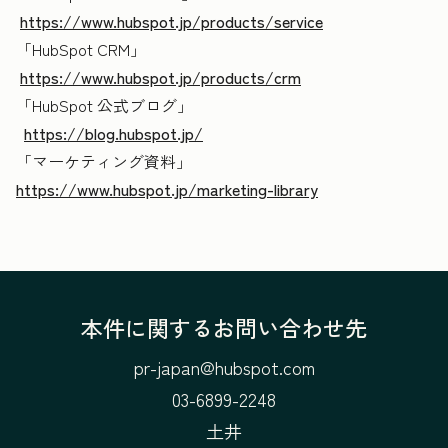
https://www.hubspot.jp/products/service
「HubSpot CRM
」
https://www.hubspot.jp/products/crm
「HubSpot 公式ブログ
」
https://blog.hubspot.jp/
「マーケティング資料」
https://www.hubspot.jp/marketing-library
本件に関するお問い合わせ先
pr-japan@hubspot.com
03-6899-2248
土井