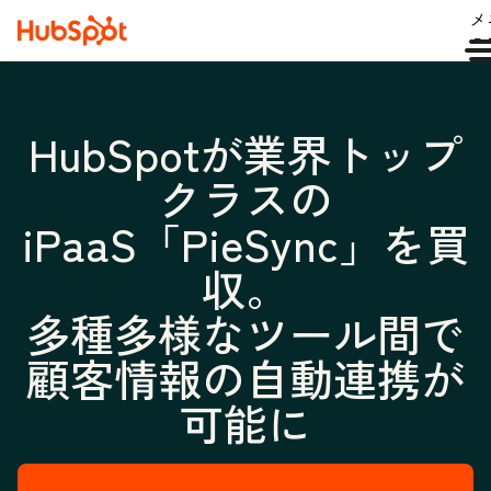
メ
ュ
HubSpotが業界トップ
クラスの
iPaaS「PieSync」を買
収。
多種多様なツール間で
顧客情報の自動連携が
可能に