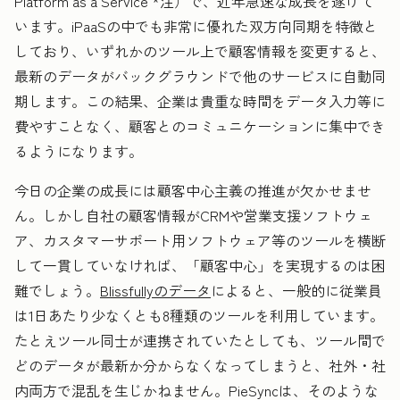
Platform as a Service
*注
）で、近年急速な成長を遂げて
います。iPaaSの中でも非常に優れた双方向同期を特徴と
しており、いずれかのツール上で顧客情報を変更すると、
最新のデータがバックグラウンドで他のサービスに自動同
期します。この結果、企業は貴重な時間をデータ入力等に
費やすことなく、顧客とのコミュニケーションに集中でき
るようになります。
今日の企業の成長には顧客中心主義の推進が欠かせませ
ん。しかし自社の顧客情報がCRMや営業支援ソフトウェ
ア、カスタマーサポート用ソフトウェア等のツールを横断
して一貫していなければ、「顧客中心」を実現するのは困
難でしょう。
Blissfullyのデータ
によると、一般的に従業員
は1日あたり少なくとも8種類のツールを利用しています。
たとえツール同士が連携されていたとしても、ツール間で
どのデータが最新か分からなくなってしまうと、社外・社
内両方で混乱を生じかねません。PieSyncは、そのような