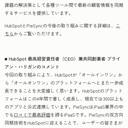
課題の解決策として各種ツール間で最新の顧客情報を同期
するサービスを提供しています。
HubSpotとPieSyncの今後の取り組みに関する詳細は、
こ
ちら
からご覧いただけます。
■ HubSpot 最高経営責任者（CEO）兼共同創業者 ブライ
アン・ハリガンのコメント
今回の取り組みにより、HubSpotが「オールインワン」か
ら「オールオンワン」のプラットフォームへとまた一歩成
長できることを大変嬉しく思います。HubSpotのプラット
フォームはこの4年間で著しく成長し、現在では300以上も
のアプリと公式連携しています。PieSyncはiPaaS業界の中
でも
口コミで最高評価
を誇るiPaaSです。PieSyncの双方向
同期技術をHubSpotに迎えることで、ユーザーの皆さまが