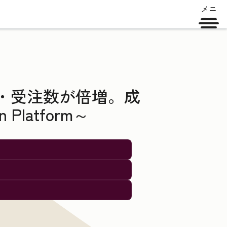
メニ
ュー
数・受注数が倍増。成
latform～