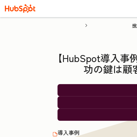
検
【HubSpot導
功の鍵は顧客理
導入事例