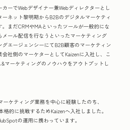
ーカーでWebデザイナー兼Webディレクターとし
ーネット黎明期からB2Bのデジタルマーケティ
。まだCRMやMAといったツールが一般的にな
らメール配信を行なうといったマーケティング
グエージェンシーにてB2B顧客のマーケティン
社側のマーケターとしてKaizenに入社し、こ
ス&マーケティングのノウハウをアウトプットし
のマーケティング業務を中心に経験したのち、
に本格的に挑戦するためKaizenへ入社しました。
bSpotの運用に携わっています。