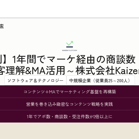
索
入事例】1年間でマーケ経由の商談
解&MA活用～株式会社Kaizen P
ソフトウェア＆テクノロジー
中規模企業（従業員25～200人）
コンテンツ+MAでマーケティング基盤を再構築
営業を巻き込み緻密なコンテンツ戦略を実践
1年でアポ数・商談数・受注件数が2倍以上に