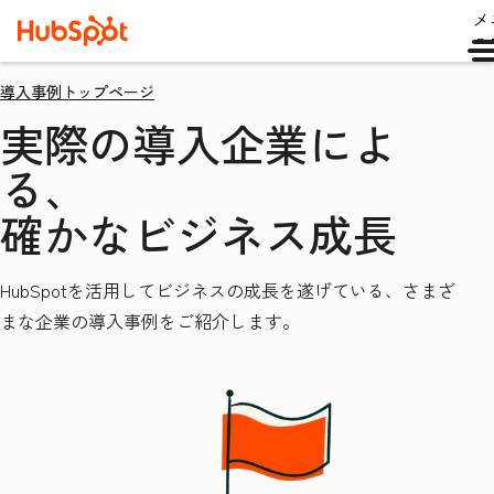
メ
ュ
導入事例トップページ
実際の導入企業によ
る、
確かなビジネス成長
HubSpotを活用してビジネスの成長を遂げている、さまざ
まな企業の導入事例をご紹介します。