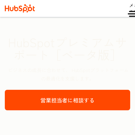
メ
ュ
HubSpotプレミアムサ
ポート［ベータ版］
ビジネスの成長に合わせて、 HubSpotプラットフォーム
の最適化を支援します。
営業担当者に相談する