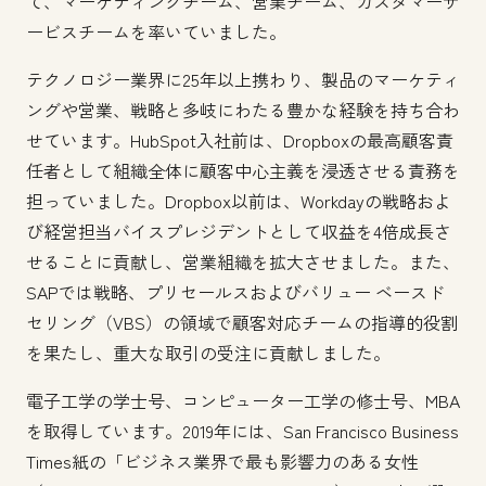
て、マーケティングチーム、営業チーム、カスタマーサ
ービスチームを率いていました。
テクノロジー業界に25年以上携わり、製品のマーケティ
ングや営業、戦略と多岐にわたる豊かな経験を持ち合わ
せています。HubSpot入社前は、Dropboxの最高顧客責
任者として組織全体に顧客中心主義を浸透させる責務を
担っていました。Dropbox以前は、Workdayの戦略およ
び経営担当バイスプレジデントとして収益を4倍成長さ
せることに貢献し、営業組織を拡大させました。また、
SAPでは戦略、プリセールスおよびバリュー ベースド
セリング（VBS）の領域で顧客対応チームの指導的役割
を果たし、重大な取引の受注に貢献しました。
電子工学の学士号、コンピューター工学の修士号、MBA
を取得しています。2019年には、San Francisco Business
Times紙の「ビジネス業界で最も影響力のある女性