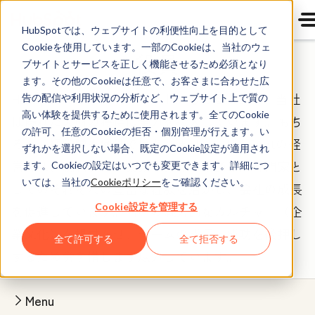
HubSpotでは、ウェブサイトの利便性向上を目的として
Cookieを使用しています。一部のCookieは、当社のウェ
役員
ブサイトとサービスを正しく機能させるため必須となり
ます。その他のCookieは任意で、お客さまに合わせた広
HubSpotの
カルチャーコード
にもあるとおり、当社
告の配信や利用状況の分析など、ウェブサイト上で質の
高い体験を提供するために使用されます。全てのCookie
は優れた人財の獲得に全力を投入しています。もち
の許可、任意のCookieの拒否・個別管理が行えます。い
ろん、経営陣も例外ではありません。HubSpotの経
ずれかを選択しない場合、既定のCookie設定が適用され
営陣は、腕利きの起業家や業界に精通した専門家と
ます。Cookieの設定はいつでも変更できます。詳細につ
いては、当社の
Cookieポリシー
をご確認ください。
してのそれぞれの豊富な経験を活かし、会社の成長
Cookie設定を管理する
を促進しています。当社の魅力的なカルチャー（企
業文化）を根付かせ、チームの成長と成功を後押し
全て許可する
全て拒否する
するため労を惜しまず尽力しています。
Menu